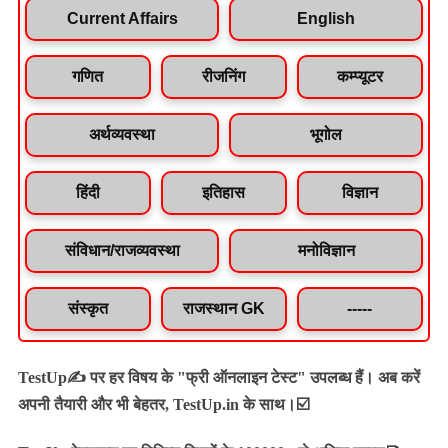
Current Affairs
English
गणित
रीजनिंग
कम्प्यूटर
अर्थव्यवस्था
भूगोल
हिंदी
इतिहास
विज्ञान
संविधान/राजव्यवस्था
मनोविज्ञान
संस्कृत
राजस्थान GK
-----
TestUp✍️ पर हर विषय के "फ्री ऑनलाइन टेस्ट" उपलब्ध हैं। अब करें
अपनी तैयारी और भी बेहतर, TestUp.in के साथ।☑️