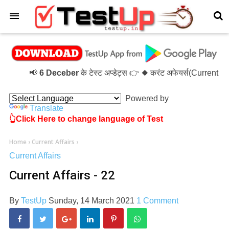
×
📢
6 Deceber
के टेस्ट अप्डेट्स 👉 ◆ करंट अफेयर्स(Current 
Powered by
Translate
👆Click Here to change language of Test
Home
›
Current Affairs
›
Current Affairs
Current Affairs - 22
By
TestUp
Sunday, 14 March 2021
1 Comment