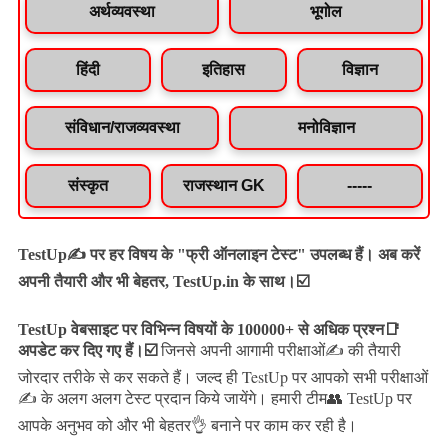
अर्थव्यवस्था
भूगोल
हिंदी
इतिहास
विज्ञान
संविधान/राजव्यवस्था
मनोविज्ञान
संस्कृत
राजस्थान GK
-----
TestUp✍️ पर हर विषय के "फ्री ऑनलाइन टेस्ट" उपलब्ध हैं। अब करें
अपनी तैयारी और भी बेहतर, TestUp.in के साथ।☑️
TestUp वेबसाइट पर विभिन्न विषयों के 100000+ से अधिक प्रश्न📑
अपडेट कर दिए गए हैं।
☑️
जिनसे अपनी आगामी परीक्षाओं✍️ की तैयारी
जल्द ही TestUp पर आपको सभी परीक्षाओं
जोरदार तरीके से कर सकते हैं।
✍️ के अलग अलग टेस्ट प्रदान किये जायेंगे।
हमारी टीम👥 TestUp पर
आपके अनुभव को और भी बेहतर👌 बनाने पर काम कर रही है।