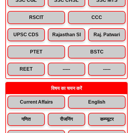
SSC CGL
SSC CHSL
SSC MTS
RSCIT
CCC
UPSC CDS
Rajasthan SI
Raj. Patwari
PTET
BSTC
REET
-----
-----
विषय का चयन करें
Current Affairs
English
गणित
रीजनिंग
कम्प्यूटर