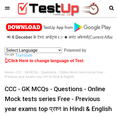
×
📢
6 Deceber
के टेस्ट अप्डेट्स 👉 ◆ करंट अफेयर्स(Current Affair
Powered by
Translate
👆Click Here to change language of Test
Home
›
CCC - GK MCQs - Questions - Online Mock tests series Free -
Previous year exams top प्रश्न in Hindi & English
CCC - GK MCQs - Questions - Online
Mock tests series Free - Previous
year exams top प्रश्न in Hindi & English