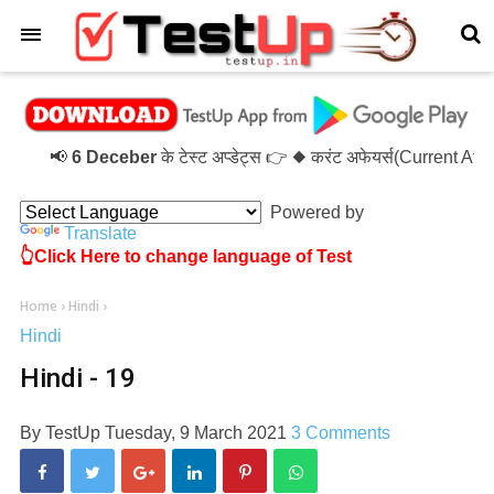
×
📢
6 Deceber
के टेस्ट अप्डेट्स 👉 ◆ करंट अफेयर्स(Current Af
Powered by
Translate
👆Click Here to change language of Test
Home
›
Hindi
›
Hindi
Hindi - 19
By
TestUp
Tuesday, 9 March 2021
3 Comments