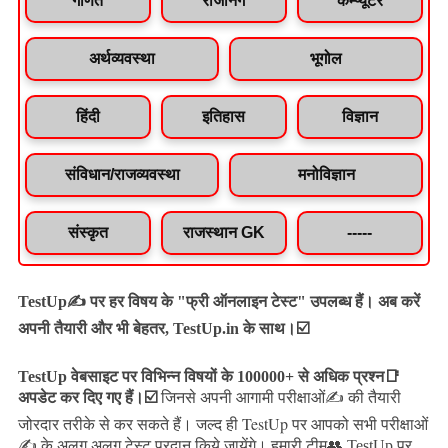
गणित
रीजनिंग
कम्प्यूटर
अर्थव्यवस्था
भूगोल
हिंदी
इतिहास
विज्ञान
संविधान/राजव्यवस्था
मनोविज्ञान
संस्कृत
राजस्थान GK
-----
TestUp✍️ पर हर विषय के "फ्री ऑनलाइन टेस्ट" उपलब्ध हैं। अब करें
अपनी तैयारी और भी बेहतर, TestUp.in के साथ।☑️
TestUp वेबसाइट पर विभिन्न विषयों के 100000+ से अधिक प्रश्न📑
अपडेट कर दिए गए हैं।
☑️
जिनसे अपनी आगामी परीक्षाओं✍️ की तैयारी
जल्द ही TestUp पर आपको सभी परीक्षाओं
जोरदार तरीके से कर सकते हैं।
✍️ के अलग अलग टेस्ट प्रदान किये जायेंगे।
हमारी टीम👥 TestUp पर