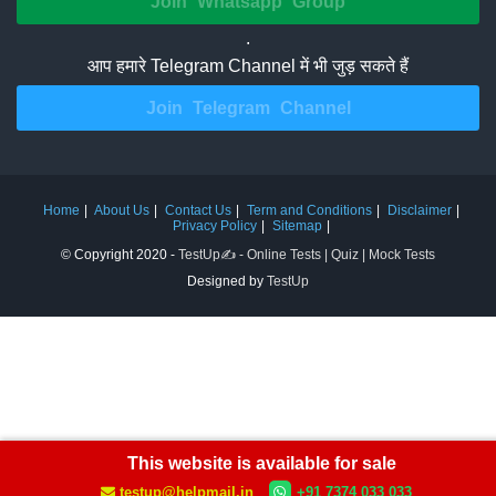
Join Whatsapp Group
.
आप हमारे Telegram Channel में भी जुड़ सकते हैं
Join Telegram Channel
Home
About Us
Contact Us
Term and Conditions
Disclaimer
Privacy Policy
Sitemap
© Copyright 2020 -
TestUp✍️ - Online Tests | Quiz | Mock Tests
Designed by
TestUp
This website is available for sale
testup@helpmail.in
+91 7374 033 033