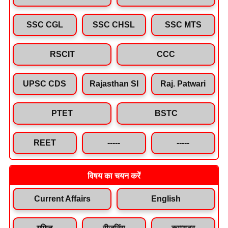
SSC CGL
SSC CHSL
SSC MTS
RSCIT
CCC
UPSC CDS
Rajasthan SI
Raj. Patwari
PTET
BSTC
REET
-----
-----
विषय का चयन करें
Current Affairs
English