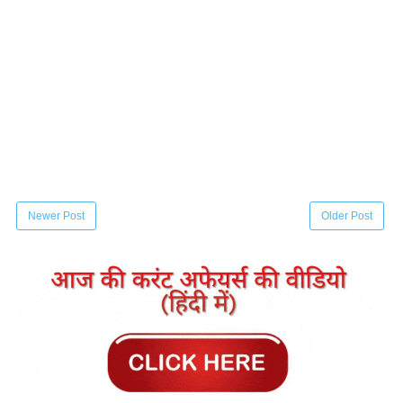
Newer Post
Older Post