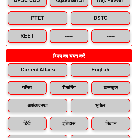
PTET
BSTC
REET
-----
-----
विषय का चयन करें
Current Affairs
English
गणित
रीजनिंग
कम्प्यूटर
अर्थव्यवस्था
भूगोल
हिंदी
इतिहास
विज्ञान