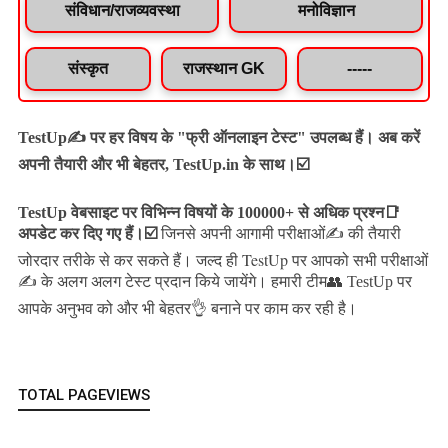
संविधान/राजव्यवस्था
मनोविज्ञान
संस्कृत
राजस्थान GK
-----
TestUp✍️ पर हर विषय के "फ्री ऑनलाइन टेस्ट" उपलब्ध हैं। अब करें
अपनी तैयारी और भी बेहतर, TestUp.in के साथ।☑️
TestUp वेबसाइट पर विभिन्न विषयों के 100000+ से अधिक प्रश्न📑
अपडेट कर दिए गए हैं।
☑️
जिनसे अपनी आगामी परीक्षाओं✍️ की तैयारी
जल्द ही TestUp पर आपको सभी परीक्षाओं
जोरदार तरीके से कर सकते हैं।
✍️ के अलग अलग टेस्ट प्रदान किये जायेंगे।
हमारी टीम👥 TestUp पर
आपके अनुभव को और भी बेहतर👌 बनाने पर काम कर रही है।
TOTAL PAGEVIEWS