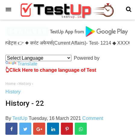
×
 अप्डेट्स 👉 ◆ करंट अफेयर्स(Current Affairs)- Test- 1214 ◆ XXXX(
Powered by
Translate
👆Click Here to change language of Test
Home
›
History
›
History
History - 22
By
TestUp
Tuesday, 16 March 2021
Comment