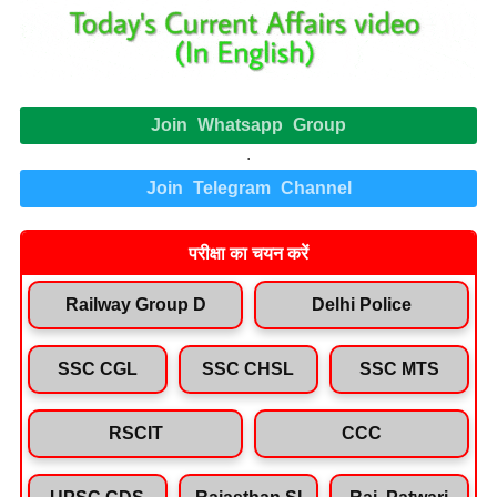
Join Whatsapp Group
.
Join Telegram Channel
परीक्षा का चयन करें
Railway Group D
Delhi Police
SSC CGL
SSC CHSL
SSC MTS
RSCIT
CCC
UPSC CDS
Rajasthan SI
Raj. Patwari