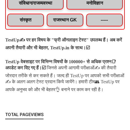
संविधान/राजव्यवस्था
मनोविज्ञान
संस्कृत
राजस्थान GK
-----
TestUp✍️ पर हर विषय के "फ्री ऑनलाइन टेस्ट" उपलब्ध हैं। अब करें
अपनी तैयारी और भी बेहतर, TestUp.in के साथ।☑️
TestUp वेबसाइट पर विभिन्न विषयों के 100000+ से अधिक प्रश्न📑
अपडेट कर दिए गए हैं।
☑️
जिनसे अपनी आगामी परीक्षाओं✍️ की तैयारी
जल्द ही TestUp पर आपको सभी परीक्षाओं
जोरदार तरीके से कर सकते हैं।
✍️ के अलग अलग टेस्ट प्रदान किये जायेंगे।
हमारी टीम👥 TestUp पर
आपके अनुभव को और भी बेहतर👌 बनाने पर काम कर रही है।
TOTAL PAGEVIEWS