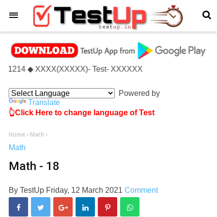
×
 Test- 1214 ◆ XXXX(XXXXX)- Test- XXXXXX
Powered by
Translate
👆Click Here to change language of Test
Home
›
Math
›
Math
Math - 18
By
TestUp
Friday, 12 March 2021
Comment