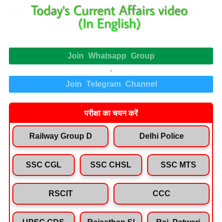
Join Whatsapp Group
.
Join Telegram Channel
परीक्षा का चयन करें
Railway Group D
Delhi Police
SSC CGL
SSC CHSL
SSC MTS
RSCIT
CCC
UPSC CDS
Rajasthan SI
Raj. Patwari