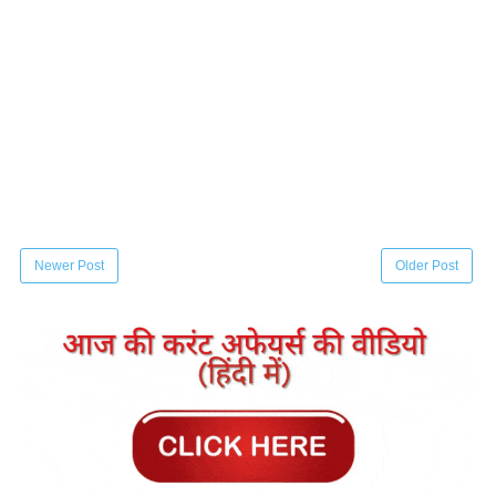
Newer Post
Older Post