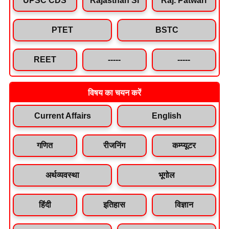
PTET
BSTC
REET
-----
-----
विषय का चयन करें
Current Affairs
English
गणित
रीजनिंग
कम्प्यूटर
अर्थव्यवस्था
भूगोल
हिंदी
इतिहास
विज्ञान