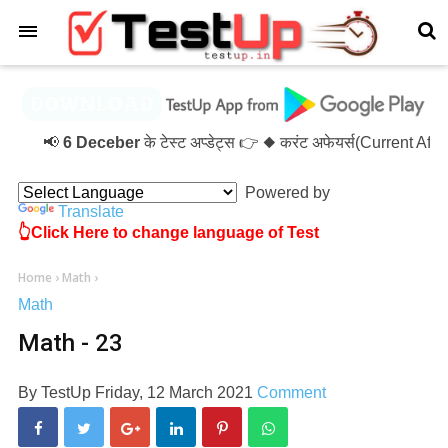
×
📢
6 Deceber
के टेस्ट अप्डेट्स 👉 ◆ करंट अफेयर्स(Current Af
Powered by
Translate
👆Click Here to change language of Test
Home
›
Math
›
Math
Math - 23
By
TestUp
Friday, 12 March 2021
Comment