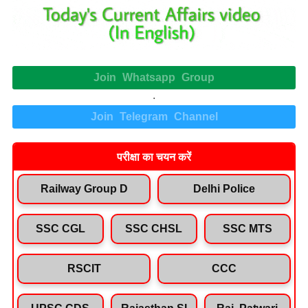
Join Whatsapp Group
.
Join Telegram Channel
परीक्षा का चयन करें
Railway Group D
Delhi Police
SSC CGL
SSC CHSL
SSC MTS
RSCIT
CCC
UPSC CDS
Rajasthan SI
Raj. Patwari