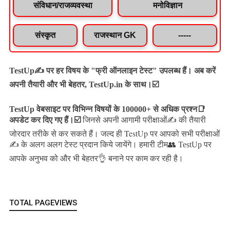
संविधान/राजव्यवस्था
मनोविज्ञान
संस्कृत
राजस्थान GK
-----
TestUp✍️ पर हर विषय के "फ्री ऑनलाइन टेस्ट" उपलब्ध हैं। अब करें
अपनी तैयारी और भी बेहतर, TestUp.in के साथ।☑️
TestUp वेबसाइट पर विभिन्न विषयों के 100000+ से अधिक प्रश्न📑
अपडेट कर दिए गए हैं।
☑️
जिनसे अपनी आगामी परीक्षाओं✍️ की तैयारी
जल्द ही TestUp पर आपको सभी परीक्षाओं
जोरदार तरीके से कर सकते हैं।
✍️ के अलग अलग टेस्ट प्रदान किये जायेंगे।
हमारी टीम👥 TestUp पर
आपके अनुभव को और भी बेहतर👌 बनाने पर काम कर रही है।
TOTAL PAGEVIEWS