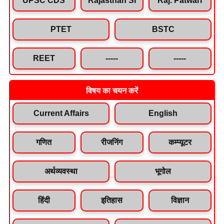
PTET
BSTC
REET
-----
-----
विषय का चयन करें
Current Affairs
English
गणित
रीजनिंग
कम्प्यूटर
अर्थव्यवस्था
भूगोल
हिंदी
इतिहास
विज्ञान