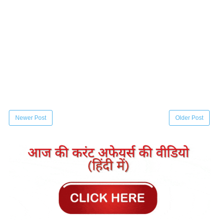
Newer Post
Older Post