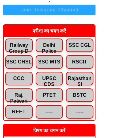
.
Join Telegram Channel
परीक्षा का चयन करें
Railway
Delhi
SSC CGL
Group D
Police
SSC CHSL
SSC MTS
RSCIT
CCC
UPSC
Rajasthan
CDS
SI
Raj.
PTET
BSTC
Patwari
REET
-----
-----
विषय का चयन करें