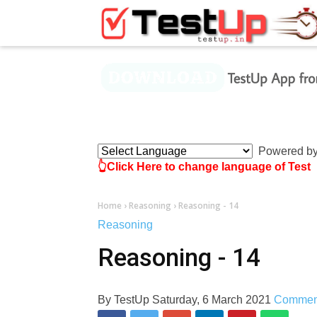
×
Powered b
👆Click Here to change language of Test
Home
›
Reasoning
›
Reasoning - 14
Reasoning
Reasoning - 14
By
TestUp
Saturday, 6 March 2021
Commen