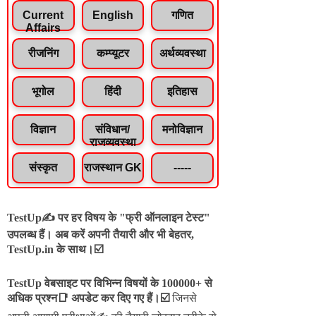
Current
English
गणित
Affairs
रीजनिंग
कम्प्यूटर
अर्थव्यवस्था
भूगोल
हिंदी
इतिहास
विज्ञान
संविधान/
मनोविज्ञान
राजव्यवस्था
संस्कृत
राजस्थान GK
-----
TestUp✍️ पर हर विषय के "फ्री ऑनलाइन टेस्ट"
उपलब्ध हैं। अब करें अपनी तैयारी और भी बेहतर,
TestUp.in के साथ।☑️
TestUp वेबसाइट पर विभिन्न विषयों के 100000+ से
अधिक प्रश्न📑 अपडेट कर दिए गए हैं।
☑️
जिनसे