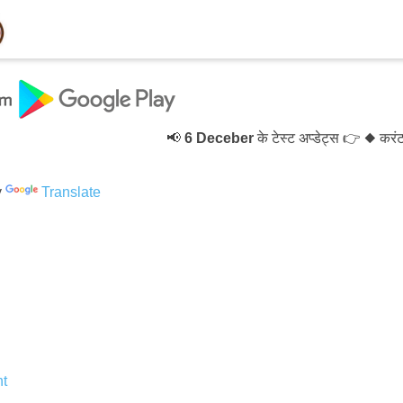
📢
6 Deceber
के टेस्ट अप्डेट्स 👉 ◆ करंट 
y
Translate
t