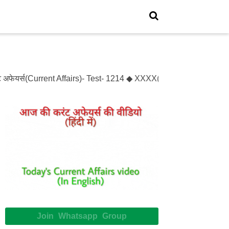
अफेयर्स(Current Affairs)- Test- 1214 ◆ XXXX(XXXXX)- Test- XXXXX
Join Whatsapp Group