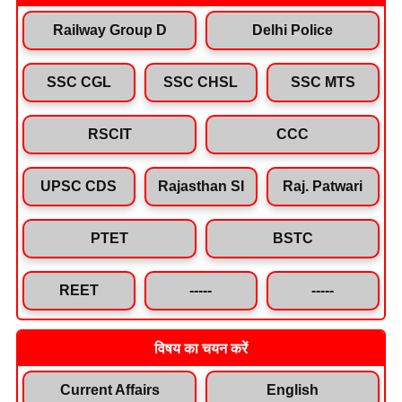
Railway Group D
Delhi Police
SSC CGL
SSC CHSL
SSC MTS
RSCIT
CCC
UPSC CDS
Rajasthan SI
Raj. Patwari
PTET
BSTC
REET
-----
-----
विषय का चयन करें
Current Affairs
English