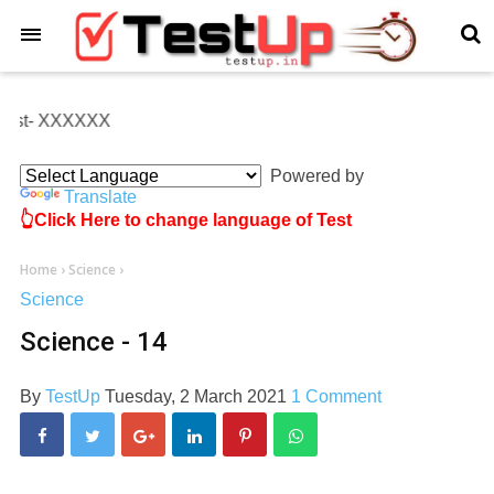
×
Test- XXXXXX
Powered by
Translate
👆Click Here to change language of Test
Home
›
Science
›
Science
Science - 14
By
TestUp
Tuesday, 2 March 2021
1 Comment