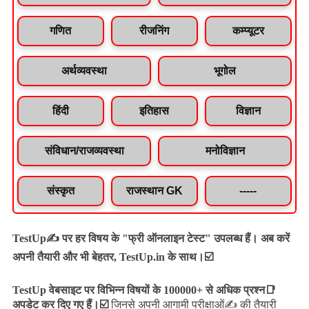
गणित
रीजनिंग
कम्प्यूटर
अर्थव्यवस्था
भूगोल
हिंदी
इतिहास
विज्ञान
संविधान/राजव्यवस्था
मनोविज्ञान
संस्कृत
राजस्थान GK
-----
TestUp✍️ पर हर विषय के "फ्री ऑनलाइन टेस्ट" उपलब्ध हैं। अब करें
अपनी तैयारी और भी बेहतर, TestUp.in के साथ।☑️
TestUp वेबसाइट पर विभिन्न विषयों के 100000+ से अधिक प्रश्न📑
अपडेट कर दिए गए हैं।
☑️
जिनसे अपनी आगामी परीक्षाओं✍️ की तैयारी