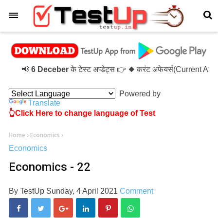
×
📢
6 Deceber
के टेस्ट अप्डेट्स 👉 ◆ करंट अफेयर्स(Current Af
Powered by
Translate
👆Click Here to change language of Test
Home
›
Economics
›
Economics
Economics - 22
By
TestUp
Sunday, 4 April 2021
Comment