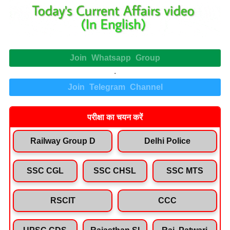
Join Whatsapp Group
.
Join Telegram Channel
परीक्षा का चयन करें
Railway Group D
Delhi Police
SSC CGL
SSC CHSL
SSC MTS
RSCIT
CCC
UPSC CDS
Rajasthan SI
Raj. Patwari