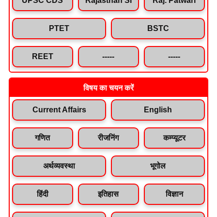
PTET
BSTC
REET
-----
-----
विषय का चयन करें
Current Affairs
English
गणित
रीजनिंग
कम्प्यूटर
अर्थव्यवस्था
भूगोल
हिंदी
इतिहास
विज्ञान