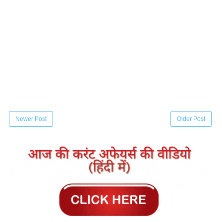
Newer Post
Older Post