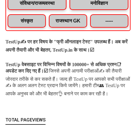
संविधान/राजव्यवस्था
मनोविज्ञान
संस्कृत
राजस्थान GK
-----
TestUp✍️ पर हर विषय के "फ्री ऑनलाइन टेस्ट" उपलब्ध हैं। अब करें
अपनी तैयारी और भी बेहतर, TestUp.in के साथ।☑️
TestUp वेबसाइट पर विभिन्न विषयों के 100000+ से अधिक प्रश्न📑
अपडेट कर दिए गए हैं।
☑️
जिनसे अपनी आगामी परीक्षाओं✍️ की तैयारी
जल्द ही TestUp पर आपको सभी परीक्षाओं
जोरदार तरीके से कर सकते हैं।
✍️ के अलग अलग टेस्ट प्रदान किये जायेंगे।
हमारी टीम👥 TestUp पर
आपके अनुभव को और भी बेहतर👌 बनाने पर काम कर रही है।
TOTAL PAGEVIEWS