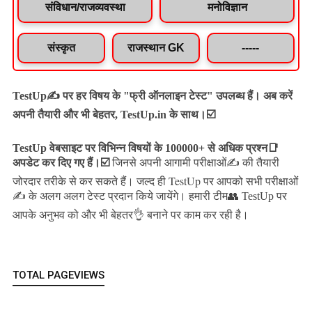
संविधान/राजव्यवस्था
मनोविज्ञान
संस्कृत
राजस्थान GK
-----
TestUp✍️ पर हर विषय के "फ्री ऑनलाइन टेस्ट" उपलब्ध हैं। अब करें
अपनी तैयारी और भी बेहतर, TestUp.in के साथ।☑️
TestUp वेबसाइट पर विभिन्न विषयों के 100000+ से अधिक प्रश्न📑
अपडेट कर दिए गए हैं।
☑️
जिनसे अपनी आगामी परीक्षाओं✍️ की तैयारी
जल्द ही TestUp पर आपको सभी परीक्षाओं
जोरदार तरीके से कर सकते हैं।
✍️ के अलग अलग टेस्ट प्रदान किये जायेंगे।
हमारी टीम👥 TestUp पर
आपके अनुभव को और भी बेहतर👌 बनाने पर काम कर रही है।
TOTAL PAGEVIEWS