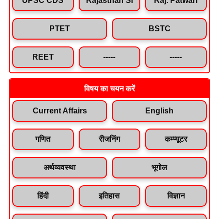
PTET
BSTC
REET
-----
-----
विषय का चयन करें
Current Affairs
English
गणित
रीजनिंग
कम्प्यूटर
अर्थव्यवस्था
भूगोल
हिंदी
इतिहास
विज्ञान