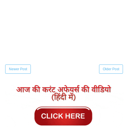
Newer Post
Older Post