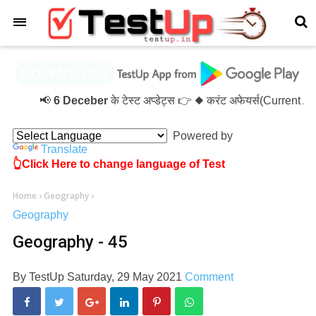
×
📢
6 Deceber
के टेस्ट अप्डेट्स 👉 ◆ करंट अफेयर्स(Current 
Powered by
Translate
👆Click Here to change language of Test
Home
›
Geography
›
Geography
Geography - 45
By
TestUp
Saturday, 29 May 2021
Comment