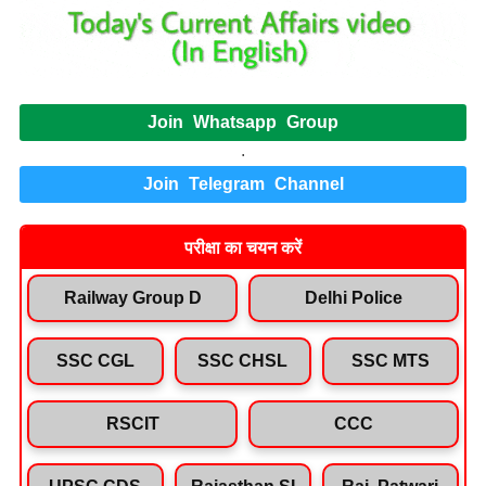
Join Whatsapp Group
.
Join Telegram Channel
परीक्षा का चयन करें
Railway Group D
Delhi Police
SSC CGL
SSC CHSL
SSC MTS
RSCIT
CCC
UPSC CDS
Rajasthan SI
Raj. Patwari