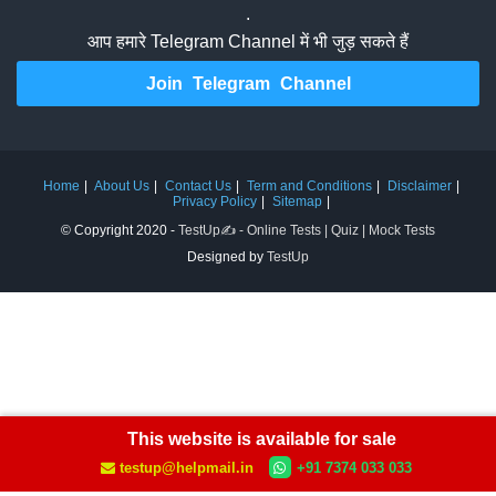
.
आप हमारे Telegram Channel में भी जुड़ सकते हैं
Join Telegram Channel
Home
About Us
Contact Us
Term and Conditions
Disclaimer
Privacy Policy
Sitemap
© Copyright 2020 -
TestUp✍️ - Online Tests | Quiz | Mock Tests
Designed by
TestUp
This website is available for sale
testup@helpmail.in
+91 7374 033 033