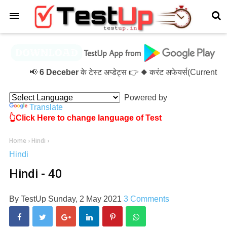
×
📢
6 Deceber
के टेस्ट अप्डेट्स 👉 ◆ करंट अफेयर्स(Current 
Powered by
Translate
👆Click Here to change language of Test
Home
›
Hindi
›
Hindi
Hindi - 40
By
TestUp
Sunday, 2 May 2021
3 Comments