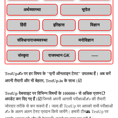
अर्थव्यवस्था
भूगोल
हिंदी
इतिहास
विज्ञान
संविधान/राजव्यवस्था
मनोविज्ञान
संस्कृत
राजस्थान GK
-----
TestUp✍️ पर हर विषय के "फ्री ऑनलाइन टेस्ट" उपलब्ध हैं। अब करें
अपनी तैयारी और भी बेहतर, TestUp.in के साथ।☑️
TestUp वेबसाइट पर विभिन्न विषयों के 100000+ से अधिक प्रश्न📑
अपडेट कर दिए गए हैं।
☑️
जिनसे अपनी आगामी परीक्षाओं✍️ की तैयारी
जल्द ही TestUp पर आपको सभी परीक्षाओं
जोरदार तरीके से कर सकते हैं।
✍️ के अलग अलग टेस्ट प्रदान किये जायेंगे।
हमारी टीम👥 TestUp पर