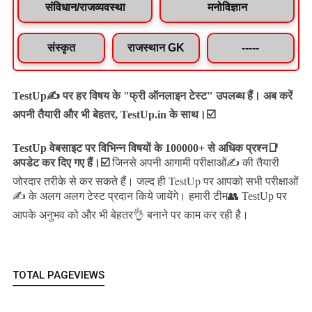
संविधान/राजव्यवस्था
मनोविज्ञान
संस्कृत
राजस्थान GK
-----
TestUp✍️ पर हर विषय के "फ्री ऑनलाइन टेस्ट" उपलब्ध हैं। अब करें
अपनी तैयारी और भी बेहतर, TestUp.in के साथ।☑️
TestUp वेबसाइट पर विभिन्न विषयों के 100000+ से अधिक प्रश्न📑
अपडेट कर दिए गए हैं।
☑️
जिनसे अपनी आगामी परीक्षाओं✍️ की तैयारी
जल्द ही TestUp पर आपको सभी परीक्षाओं
जोरदार तरीके से कर सकते हैं।
✍️ के अलग अलग टेस्ट प्रदान किये जायेंगे।
हमारी टीम👥 TestUp पर
आपके अनुभव को और भी बेहतर👌 बनाने पर काम कर रही है।
TOTAL PAGEVIEWS