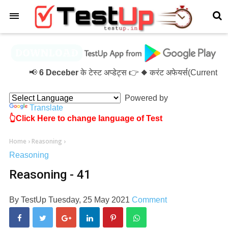
×
📢
6 Deceber
के टेस्ट अप्डेट्स 👉 ◆ करंट अफेयर्स(Current 
Powered by
Translate
👆Click Here to change language of Test
Home
›
Reasoning
›
Reasoning
Reasoning - 41
By
TestUp
Tuesday, 25 May 2021
Comment