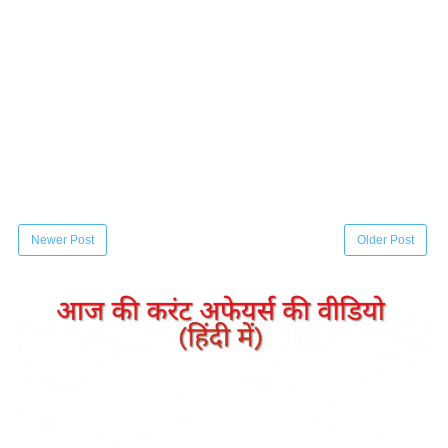
Newer Post
Older Post