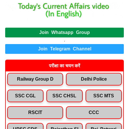
Join Whatsapp Group
.
Join Telegram Channel
परीक्षा का चयन करें
Railway Group D
Delhi Police
SSC CGL
SSC CHSL
SSC MTS
RSCIT
CCC
UPSC CDS
Rajasthan SI
Raj. Patwari