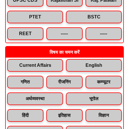
PTET
BSTC
REET
-----
-----
विषय का चयन करें
Current Affairs
English
गणित
रीजनिंग
कम्प्यूटर
अर्थव्यवस्था
भूगोल
हिंदी
इतिहास
विज्ञान