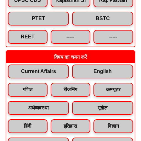
PTET
BSTC
REET
-----
-----
विषय का चयन करें
Current Affairs
English
गणित
रीजनिंग
कम्प्यूटर
अर्थव्यवस्था
भूगोल
हिंदी
इतिहास
विज्ञान