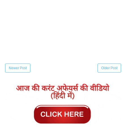
Newer Post
Older Post