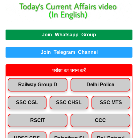
Join Whatsapp Group
.
Join Telegram Channel
परीक्षा का चयन करें
Railway Group D
Delhi Police
SSC CGL
SSC CHSL
SSC MTS
RSCIT
CCC
UPSC CDS
Rajasthan SI
Raj. Patwari