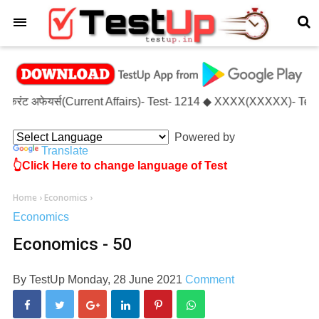
×
◆ करंट अफेयर्स(Current Affairs)- Test- 1214 ◆ XXXX(XXXXX)- Test
Powered by
Translate
👆Click Here to change language of Test
Home
›
Economics
›
Economics
Economics - 50
By
TestUp
Monday, 28 June 2021
Comment