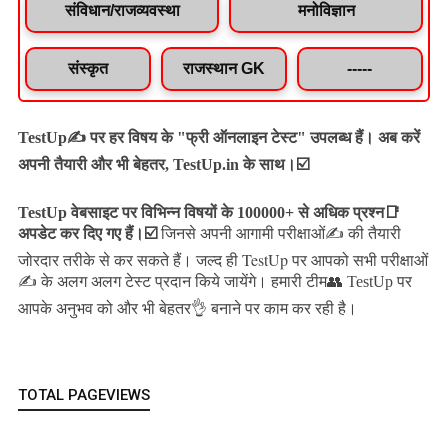
संविधान/राजव्यवस्था
मनोविज्ञान
संस्कृत
राजस्थान GK
-----
TestUp✍️ पर हर विषय के "फ्री ऑनलाइन टेस्ट" उपलब्ध हैं। अब करें
अपनी तैयारी और भी बेहतर, TestUp.in के साथ।☑️
TestUp वेबसाइट पर विभिन्न विषयों के 100000+ से अधिक प्रश्न📑
अपडेट कर दिए गए हैं।
☑️
जिनसे अपनी आगामी परीक्षाओं✍️ की तैयारी
जल्द ही TestUp पर आपको सभी परीक्षाओं
जोरदार तरीके से कर सकते हैं।
✍️ के अलग अलग टेस्ट प्रदान किये जायेंगे।
हमारी टीम👥 TestUp पर
आपके अनुभव को और भी बेहतर👌 बनाने पर काम कर रही है।
TOTAL PAGEVIEWS