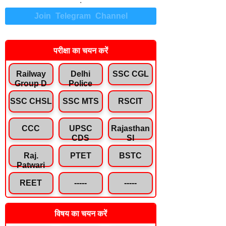
.
Join Telegram Channel
परीक्षा का चयन करें
Railway
Delhi
SSC CGL
Group D
Police
SSC CHSL
SSC MTS
RSCIT
CCC
UPSC
Rajasthan
CDS
SI
Raj.
PTET
BSTC
Patwari
REET
-----
-----
विषय का चयन करें