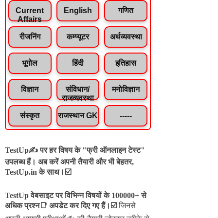
Current
English
गणित
Affairs
रीजनिंग
कम्प्यूटर
अर्थव्यवस्था
भूगोल
हिंदी
इतिहास
विज्ञान
संविधान/
मनोविज्ञान
राजव्यवस्था
संस्कृत
राजस्थान GK
-----
TestUp✍️ पर हर विषय के "फ्री ऑनलाइन टेस्ट"
उपलब्ध हैं। अब करें अपनी तैयारी और भी बेहतर,
TestUp.in के साथ।☑️
TestUp वेबसाइट पर विभिन्न विषयों के 100000+ से
अधिक प्रश्न📑 अपडेट कर दिए गए हैं।
☑️
जिनसे