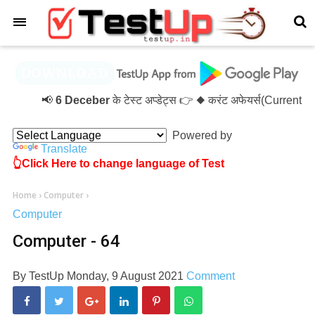
×
📢
6 Deceber
के टेस्ट अप्डेट्स 👉 ◆ करंट अफेयर्स(Current 
Powered by
Translate
👆Click Here to change language of Test
Home
›
Computer
›
Computer
Computer - 64
By
TestUp
Monday, 9 August 2021
Comment