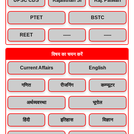
PTET
BSTC
REET
-----
-----
विषय का चयन करें
Current Affairs
English
गणित
रीजनिंग
कम्प्यूटर
अर्थव्यवस्था
भूगोल
हिंदी
इतिहास
विज्ञान