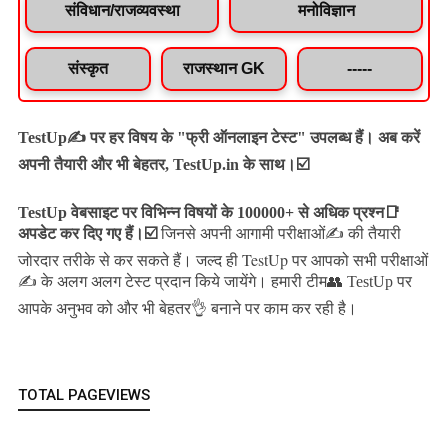
संविधान/राजव्यवस्था
मनोविज्ञान
संस्कृत
राजस्थान GK
-----
TestUp✍️ पर हर विषय के "फ्री ऑनलाइन टेस्ट" उपलब्ध हैं। अब करें
अपनी तैयारी और भी बेहतर, TestUp.in के साथ।☑️
TestUp वेबसाइट पर विभिन्न विषयों के 100000+ से अधिक प्रश्न📑
अपडेट कर दिए गए हैं।
☑️
जिनसे अपनी आगामी परीक्षाओं✍️ की तैयारी
जल्द ही TestUp पर आपको सभी परीक्षाओं
जोरदार तरीके से कर सकते हैं।
✍️ के अलग अलग टेस्ट प्रदान किये जायेंगे।
हमारी टीम👥 TestUp पर
आपके अनुभव को और भी बेहतर👌 बनाने पर काम कर रही है।
TOTAL PAGEVIEWS