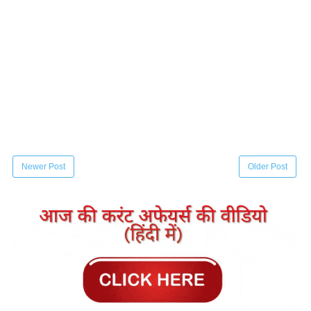
Newer Post
Older Post