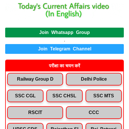
Join Whatsapp Group
.
Join Telegram Channel
परीक्षा का चयन करें
Railway Group D
Delhi Police
SSC CGL
SSC CHSL
SSC MTS
RSCIT
CCC
UPSC CDS
Rajasthan SI
Raj. Patwari