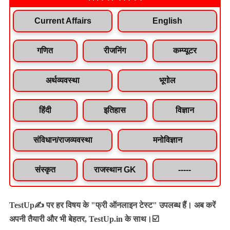
Current Affairs
English
गणित
रीजनिंग
कम्प्यूटर
अर्थव्यवस्था
भूगोल
हिंदी
इतिहास
विज्ञान
संविधान/राजव्यवस्था
मनोविज्ञान
संस्कृत
राजस्थान GK
-----
TestUp✍️ पर हर विषय के "फ्री ऑनलाइन टेस्ट" उपलब्ध हैं। अब करें
अपनी तैयारी और भी बेहतर, TestUp.in के साथ।☑️