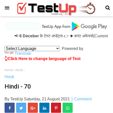
×
📢
6 Deceber
के टेस्ट अप्डेट्स 👉 ◆ करंट अफेयर्स(Current A
Powered by
Translate
👆Click Here to change language of Test
Home
›
Hindi
›
Hindi
Hindi - 70
By
TestUp
Saturday, 21 August 2021
1 Comment