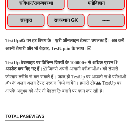
संविधान/राजव्यवस्था
मनोविज्ञान
संस्कृत
राजस्थान GK
-----
TestUp✍️ पर हर विषय के "फ्री ऑनलाइन टेस्ट" उपलब्ध हैं। अब करें
अपनी तैयारी और भी बेहतर, TestUp.in के साथ।☑️
TestUp वेबसाइट पर विभिन्न विषयों के 100000+ से अधिक प्रश्न📑
अपडेट कर दिए गए हैं।
☑️
जिनसे अपनी आगामी परीक्षाओं✍️ की तैयारी
जल्द ही TestUp पर आपको सभी परीक्षाओं
जोरदार तरीके से कर सकते हैं।
✍️ के अलग अलग टेस्ट प्रदान किये जायेंगे।
हमारी टीम👥 TestUp पर
आपके अनुभव को और भी बेहतर👌 बनाने पर काम कर रही है।
TOTAL PAGEVIEWS