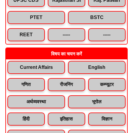
PTET
BSTC
REET
-----
-----
विषय का चयन करें
Current Affairs
English
गणित
रीजनिंग
कम्प्यूटर
अर्थव्यवस्था
भूगोल
हिंदी
इतिहास
विज्ञान