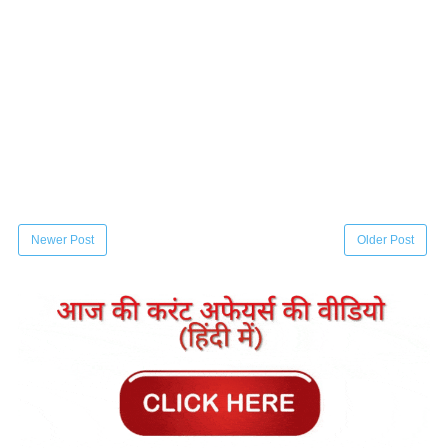
Newer Post
Older Post