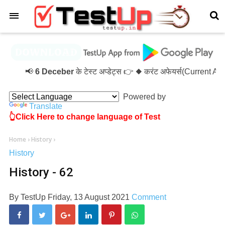
×
📢
6 Deceber
के टेस्ट अप्डेट्स 👉 ◆ करंट अफेयर्स(Current A
Powered by
Translate
👆Click Here to change language of Test
Home
›
History
›
History
History - 62
By
TestUp
Friday, 13 August 2021
Comment