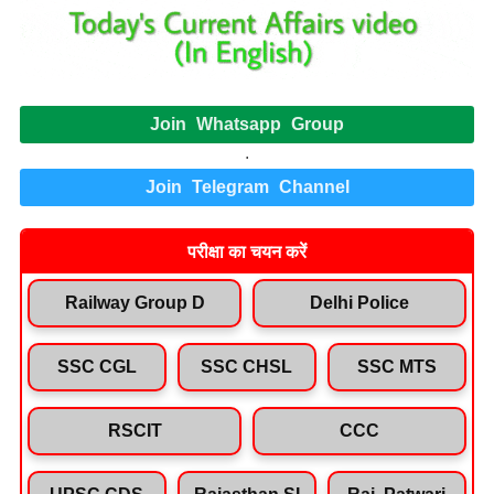
Join Whatsapp Group
.
Join Telegram Channel
परीक्षा का चयन करें
Railway Group D
Delhi Police
SSC CGL
SSC CHSL
SSC MTS
RSCIT
CCC
UPSC CDS
Rajasthan SI
Raj. Patwari