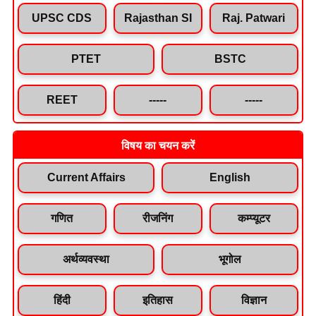
UPSC CDS
Rajasthan SI
Raj. Patwari
PTET
BSTC
REET
-----
-----
विषय का चयन करें
Current Affairs
English
गणित
रीजनिंग
कम्प्यूटर
अर्थव्यवस्था
भूगोल
हिंदी
इतिहास
विज्ञान