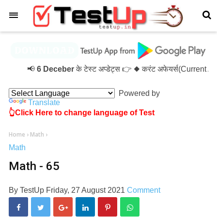
×
📢
6 Deceber
के टेस्ट अप्डेट्स 👉 ◆ करंट अफेयर्स(Current 
Powered by
Translate
👆Click Here to change language of Test
Home
›
Math
›
Math
Math - 65
By
TestUp
Friday, 27 August 2021
Comment