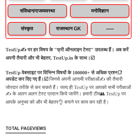
संविधान/राजव्यवस्था
मनोविज्ञान
संस्कृत
राजस्थान GK
-----
TestUp✍️ पर हर विषय के "फ्री ऑनलाइन टेस्ट" उपलब्ध हैं। अब करें
अपनी तैयारी और भी बेहतर, TestUp.in के साथ।☑️
TestUp वेबसाइट पर विभिन्न विषयों के 100000+ से अधिक प्रश्न📑
अपडेट कर दिए गए हैं।
☑️
जिनसे अपनी आगामी परीक्षाओं✍️ की तैयारी
जल्द ही TestUp पर आपको सभी परीक्षाओं
जोरदार तरीके से कर सकते हैं।
✍️ के अलग अलग टेस्ट प्रदान किये जायेंगे।
हमारी टीम👥 TestUp पर
आपके अनुभव को और भी बेहतर👌 बनाने पर काम कर रही है।
TOTAL PAGEVIEWS