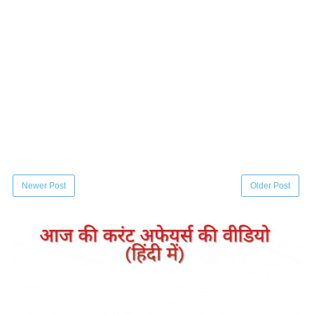
Newer Post
Older Post