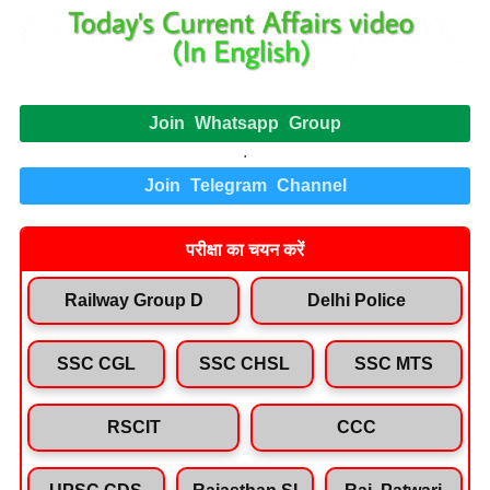
Join Whatsapp Group
.
Join Telegram Channel
परीक्षा का चयन करें
Railway Group D
Delhi Police
SSC CGL
SSC CHSL
SSC MTS
RSCIT
CCC
UPSC CDS
Rajasthan SI
Raj. Patwari