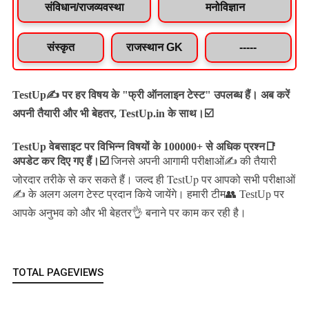
संविधान/राजव्यवस्था
मनोविज्ञान
संस्कृत
राजस्थान GK
-----
TestUp✍️ पर हर विषय के "फ्री ऑनलाइन टेस्ट" उपलब्ध हैं। अब करें
अपनी तैयारी और भी बेहतर, TestUp.in के साथ।☑️
TestUp वेबसाइट पर विभिन्न विषयों के 100000+ से अधिक प्रश्न📑
अपडेट कर दिए गए हैं।
☑️
जिनसे अपनी आगामी परीक्षाओं✍️ की तैयारी
जल्द ही TestUp पर आपको सभी परीक्षाओं
जोरदार तरीके से कर सकते हैं।
✍️ के अलग अलग टेस्ट प्रदान किये जायेंगे।
हमारी टीम👥 TestUp पर
आपके अनुभव को और भी बेहतर👌 बनाने पर काम कर रही है।
TOTAL PAGEVIEWS