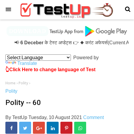
×
📢
6 Deceber
के टेस्ट अप्डेट्स 👉 ◆ करंट अफेयर्स(Current A
Powered by
Translate
👆Click Here to change language of Test
Home
›
Polity
›
Polity
Polity -- 60
By
TestUp
Tuesday, 10 August 2021
Comment