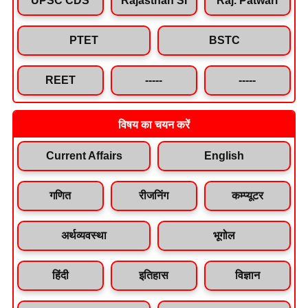
PTET
BSTC
REET
-----
-----
विषय का चयन करें
Current Affairs
English
गणित
रीजनिंग
कम्प्यूटर
अर्थव्यवस्था
भूगोल
हिंदी
इतिहास
विज्ञान