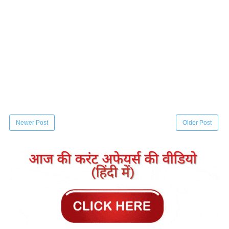
Newer Post
Older Post