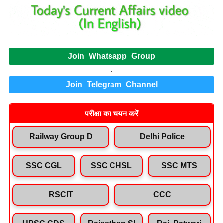
Join Whatsapp Group
.
Join Telegram Channel
परीक्षा का चयन करें
Railway Group D
Delhi Police
SSC CGL
SSC CHSL
SSC MTS
RSCIT
CCC
UPSC CDS
Rajasthan SI
Raj. Patwari