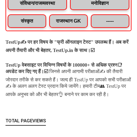
संविधान/राजव्यवस्था
मनोविज्ञान
संस्कृत
राजस्थान GK
-----
TestUp✍️ पर हर विषय के "फ्री ऑनलाइन टेस्ट" उपलब्ध हैं। अब करें
अपनी तैयारी और भी बेहतर, TestUp.in के साथ।☑️
TestUp वेबसाइट पर विभिन्न विषयों के 100000+ से अधिक प्रश्न📑
अपडेट कर दिए गए हैं।
☑️
जिनसे अपनी आगामी परीक्षाओं✍️ की तैयारी
जल्द ही TestUp पर आपको सभी परीक्षाओं
जोरदार तरीके से कर सकते हैं।
✍️ के अलग अलग टेस्ट प्रदान किये जायेंगे।
हमारी टीम👥 TestUp पर
आपके अनुभव को और भी बेहतर👌 बनाने पर काम कर रही है।
TOTAL PAGEVIEWS