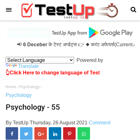
×
📢
6 Deceber
के टेस्ट अप्डेट्स 👉 ◆ करंट अफेयर्स(Current A
Powered by
Translate
👆Click Here to change language of Test
Home
›
Psychology
›
Psychology
Psychology - 55
By
TestUp
Thursday, 26 August 2021
Comment