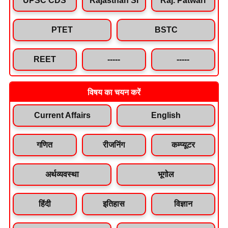
PTET
BSTC
REET
-----
-----
विषय का चयन करें
Current Affairs
English
गणित
रीजनिंग
कम्प्यूटर
अर्थव्यवस्था
भूगोल
हिंदी
इतिहास
विज्ञान