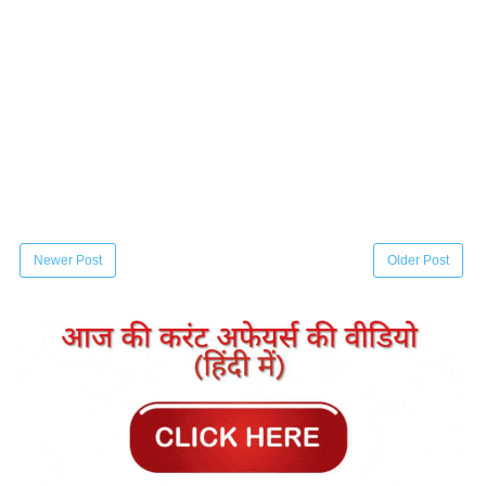
Newer Post
Older Post