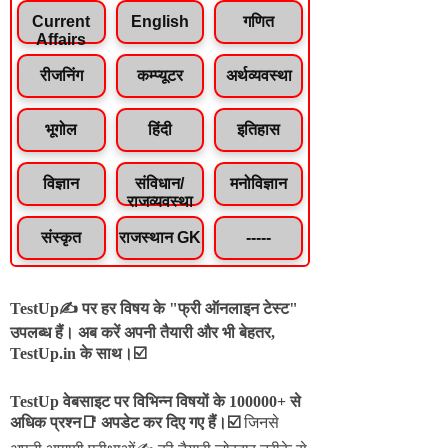
Current
English
गणित
Affairs
रीजनिंग
कम्प्यूटर
अर्थव्यवस्था
भूगोल
हिंदी
इतिहास
विज्ञान
संविधान/
मनोविज्ञान
राजव्यवस्था
संस्कृत
राजस्थान GK
-----
TestUp✍️ पर हर विषय के "फ्री ऑनलाइन टेस्ट"
उपलब्ध हैं। अब करें अपनी तैयारी और भी बेहतर,
TestUp.in के साथ।☑️
TestUp वेबसाइट पर विभिन्न विषयों के 100000+ से
अधिक प्रश्न📑 अपडेट कर दिए गए हैं।
☑️
जिनसे