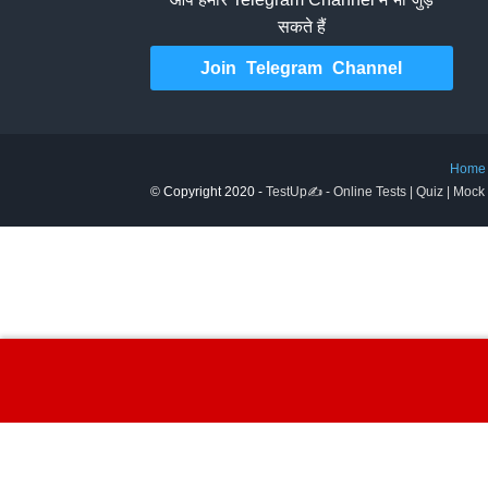
सकते हैं
Join Telegram Channel
Home
© Copyright 2020 -
TestUp✍️ - Online Tests | Quiz | Mock