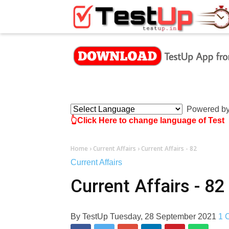
×
Powered b
👆Click Here to change language of Test
Home
›
Current Affairs
›
Current Affairs - 82
Current Affairs
Current Affairs - 82
By
TestUp
Tuesday, 28 September 2021
1 