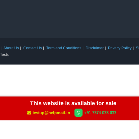
About Us
Contact Us
Term and Conditions
Disclaimer
Privacy Policy
S
 Tests
This website is available for sale
testup@helpmail.in
+91 7374 033 033