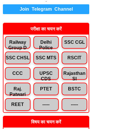
.
Join Telegram Channel
परीक्षा का चयन करें
Railway
Delhi
SSC CGL
Group D
Police
SSC CHSL
SSC MTS
RSCIT
CCC
UPSC
Rajasthan
CDS
SI
Raj.
PTET
BSTC
Patwari
REET
-----
-----
विषय का चयन करें