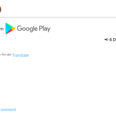
📢
6 Dece
y
Translate
Comment