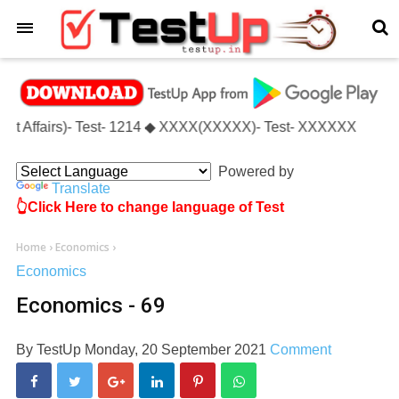
×
rrent Affairs)- Test- 1214 ◆ XXXX(XXXXX)- Test- XXXXXX
Powered by
Translate
👆Click Here to change language of Test
Home
›
Economics
›
Economics
Economics - 69
By
TestUp
Monday, 20 September 2021
Comment