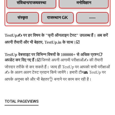
संविधान/राजव्यवस्था
मनोविज्ञान
संस्कृत
राजस्थान GK
-----
TestUp✍️ पर हर विषय के "फ्री ऑनलाइन टेस्ट" उपलब्ध हैं। अब करें
अपनी तैयारी और भी बेहतर, TestUp.in के साथ।☑️
TestUp वेबसाइट पर विभिन्न विषयों के 100000+ से अधिक प्रश्न📑
अपडेट कर दिए गए हैं।
☑️
जिनसे अपनी आगामी परीक्षाओं✍️ की तैयारी
जल्द ही TestUp पर आपको सभी परीक्षाओं
जोरदार तरीके से कर सकते हैं।
✍️ के अलग अलग टेस्ट प्रदान किये जायेंगे।
हमारी टीम👥 TestUp पर
आपके अनुभव को और भी बेहतर👌 बनाने पर काम कर रही है।
TOTAL PAGEVIEWS