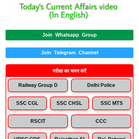
Join Whatsapp Group
.
Join Telegram Channel
परीक्षा का चयन करें
Railway Group D
Delhi Police
SSC CGL
SSC CHSL
SSC MTS
RSCIT
CCC
UPSC CDS
Rajasthan SI
Raj. Patwari