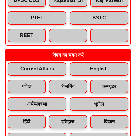
PTET
BSTC
REET
-----
-----
विषय का चयन करें
Current Affairs
English
गणित
रीजनिंग
कम्प्यूटर
अर्थव्यवस्था
भूगोल
हिंदी
इतिहास
विज्ञान