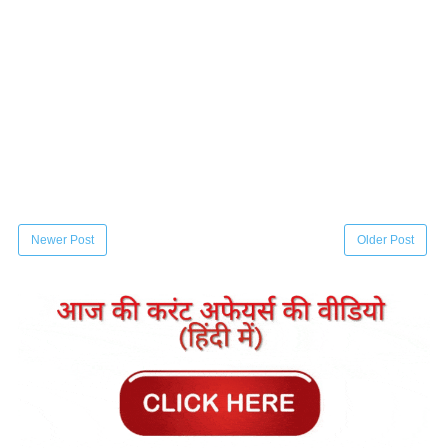
Newer Post
Older Post