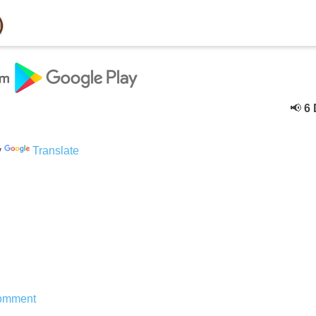
📢
6 Dece
y
Translate
omment