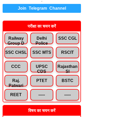
.
Join Telegram Channel
परीक्षा का चयन करें
Railway
Delhi
SSC CGL
Group D
Police
SSC CHSL
SSC MTS
RSCIT
CCC
UPSC
Rajasthan
CDS
SI
Raj.
PTET
BSTC
Patwari
REET
-----
-----
विषय का चयन करें