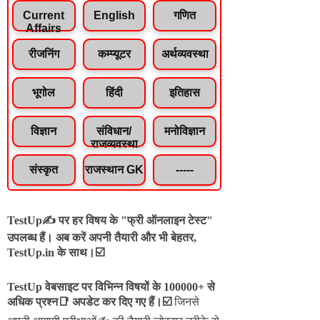
Current
English
गणित
Affairs
रीजनिंग
कम्प्यूटर
अर्थव्यवस्था
भूगोल
हिंदी
इतिहास
विज्ञान
संविधान/
मनोविज्ञान
राजव्यवस्था
संस्कृत
राजस्थान GK
-----
TestUp✍️ पर हर विषय के "फ्री ऑनलाइन टेस्ट"
उपलब्ध हैं। अब करें अपनी तैयारी और भी बेहतर,
TestUp.in के साथ।☑️
TestUp वेबसाइट पर विभिन्न विषयों के 100000+ से
अधिक प्रश्न📑 अपडेट कर दिए गए हैं।
☑️
जिनसे