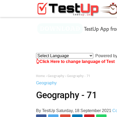
×
Powered b
👆Click Here to change language of Test
Home
›
Geography
›
Geography - 71
Geography
Geography - 71
By
TestUp
Saturday, 18 September 2021
C