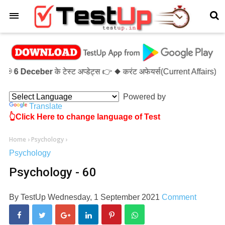
×

6 Deceber
के टेस्ट अप्डेट्स 👉 ◆ करंट अफेयर्स(Current Affairs
Powered by
Translate
👆Click Here to change language of Test
Home
›
Psychology
›
Psychology
Psychology - 60
By
TestUp
Wednesday, 1 September 2021
Comment