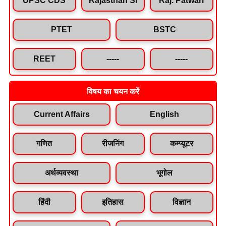
PTET
BSTC
REET
-----
-----
विषय का चयन करें
Current Affairs
English
गणित
रीजनिंग
कम्प्यूटर
अर्थव्यवस्था
भूगोल
हिंदी
इतिहास
विज्ञान