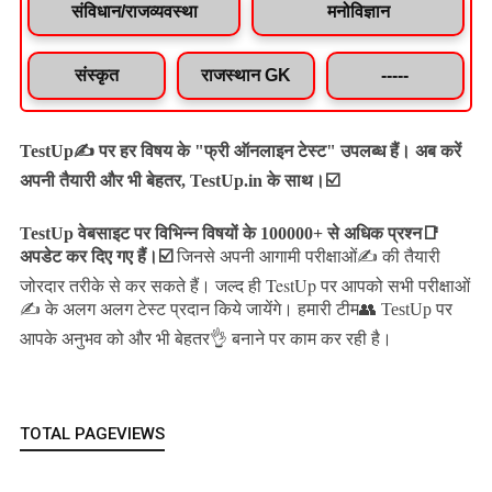
संविधान/राजव्यवस्था
मनोविज्ञान
संस्कृत
राजस्थान GK
-----
TestUp✍️ पर हर विषय के "फ्री ऑनलाइन टेस्ट" उपलब्ध हैं। अब करें
अपनी तैयारी और भी बेहतर, TestUp.in के साथ।☑️
TestUp वेबसाइट पर विभिन्न विषयों के 100000+ से अधिक प्रश्न📑
अपडेट कर दिए गए हैं।
☑️
जिनसे अपनी आगामी परीक्षाओं✍️ की तैयारी
जल्द ही TestUp पर आपको सभी परीक्षाओं
जोरदार तरीके से कर सकते हैं।
✍️ के अलग अलग टेस्ट प्रदान किये जायेंगे।
हमारी टीम👥 TestUp पर
आपके अनुभव को और भी बेहतर👌 बनाने पर काम कर रही है।
TOTAL PAGEVIEWS