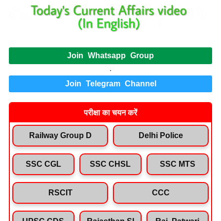
Join Whatsapp Group
.
Join Telegram Channel
परीक्षा का चयन करें
Railway Group D
Delhi Police
SSC CGL
SSC CHSL
SSC MTS
RSCIT
CCC
UPSC CDS
Rajasthan SI
Raj. Patwari