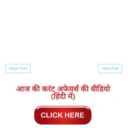
Newer Post
Older Post