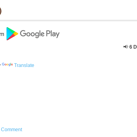
📢
6 Dece
y
Translate
1
Comment