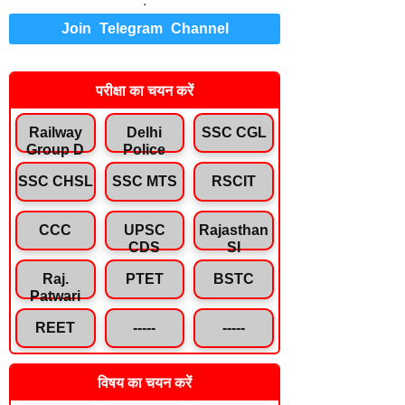
.
Join Telegram Channel
परीक्षा का चयन करें
Railway
Delhi
SSC CGL
Group D
Police
SSC CHSL
SSC MTS
RSCIT
CCC
UPSC
Rajasthan
CDS
SI
Raj.
PTET
BSTC
Patwari
REET
-----
-----
विषय का चयन करें