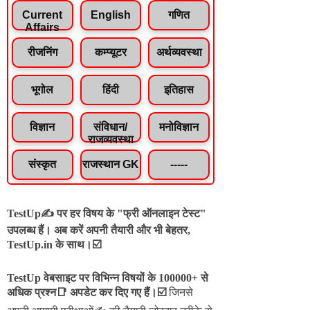
Current
English
गणित
Affairs
रीजनिंग
कम्प्यूटर
अर्थव्यवस्था
भूगोल
हिंदी
इतिहास
विज्ञान
संविधान/
मनोविज्ञान
राजव्यवस्था
संस्कृत
राजस्थान GK
-----
TestUp✍️ पर हर विषय के "फ्री ऑनलाइन टेस्ट"
उपलब्ध हैं। अब करें अपनी तैयारी और भी बेहतर,
TestUp.in के साथ।☑️
TestUp वेबसाइट पर विभिन्न विषयों के 100000+ से
अधिक प्रश्न📑 अपडेट कर दिए गए हैं।
☑️
जिनसे