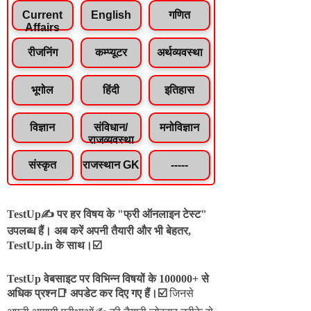
Current
English
गणित
Affairs
रीजनिंग
कम्प्यूटर
अर्थव्यवस्था
भूगोल
हिंदी
इतिहास
विज्ञान
संविधान/
मनोविज्ञान
राजव्यवस्था
संस्कृत
राजस्थान GK
-----
TestUp✍️ पर हर विषय के "फ्री ऑनलाइन टेस्ट"
उपलब्ध हैं। अब करें अपनी तैयारी और भी बेहतर,
TestUp.in के साथ।☑️
TestUp वेबसाइट पर विभिन्न विषयों के 100000+ से
अधिक प्रश्न📑 अपडेट कर दिए गए हैं।
☑️
जिनसे