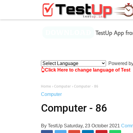
×
Powered b
👆Click Here to change language of Test
Home
›
Computer
›
Computer - 86
Computer
Computer - 86
By
TestUp
Saturday, 23 October 2021
Comm