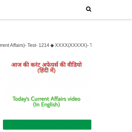
rent Affairs)- Test- 1214 ◆ XXXX(XXXXX)- Test- XXXXXX
Join Whatsapp Group