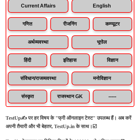
Current Affairs
English
गणित
रीजनिंग
कम्प्यूटर
अर्थव्यवस्था
भूगोल
हिंदी
इतिहास
विज्ञान
संविधान/राजव्यवस्था
मनोविज्ञान
संस्कृत
राजस्थान GK
-----
TestUp✍️ पर हर विषय के "फ्री ऑनलाइन टेस्ट" उपलब्ध हैं। अब करें
अपनी तैयारी और भी बेहतर, TestUp.in के साथ।☑️