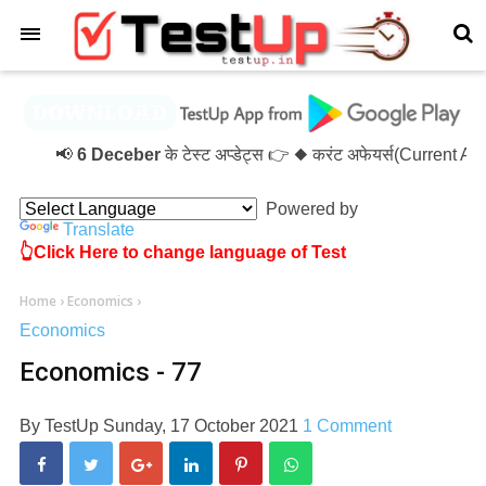
×
📢
6 Deceber
के टेस्ट अप्डेट्स 👉 ◆ करंट अफेयर्स(Current A
Powered by
Translate
👆Click Here to change language of Test
Home
›
Economics
›
Economics
Economics - 77
By
TestUp
Sunday, 17 October 2021
1 Comment