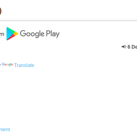
📢
6 Deceb
y
Translate
ment