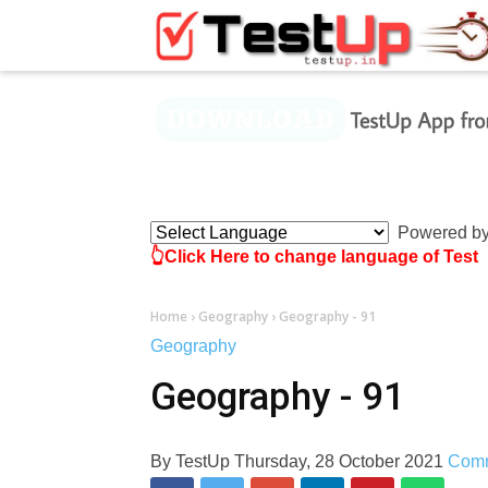
×
Powered b
👆Click Here to change language of Test
Home
›
Geography
›
Geography - 91
Geography
Geography - 91
By
TestUp
Thursday, 28 October 2021
Com