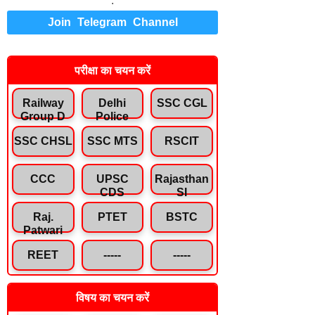
.
Join Telegram Channel
परीक्षा का चयन करें
Railway
Delhi
SSC CGL
Group D
Police
SSC CHSL
SSC MTS
RSCIT
CCC
UPSC
Rajasthan
CDS
SI
Raj.
PTET
BSTC
Patwari
REET
-----
-----
विषय का चयन करें