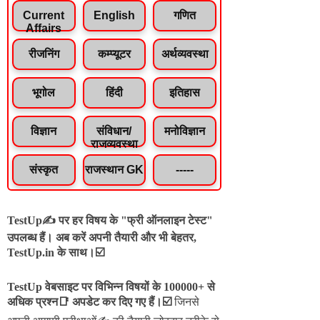
Current
English
गणित
Affairs
रीजनिंग
कम्प्यूटर
अर्थव्यवस्था
भूगोल
हिंदी
इतिहास
विज्ञान
संविधान/
मनोविज्ञान
राजव्यवस्था
संस्कृत
राजस्थान GK
-----
TestUp✍️ पर हर विषय के "फ्री ऑनलाइन टेस्ट"
उपलब्ध हैं। अब करें अपनी तैयारी और भी बेहतर,
TestUp.in के साथ।☑️
TestUp वेबसाइट पर विभिन्न विषयों के 100000+ से
अधिक प्रश्न📑 अपडेट कर दिए गए हैं।
☑️
जिनसे