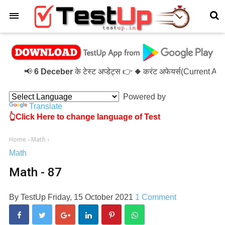
×
📢
6 Deceber
के टेस्ट अप्डेट्स 👉 ◆ करंट अफेयर्स(Current A
Powered by
Translate
👆Click Here to change language of Test
Home
›
Math
›
Math
Math - 87
By
TestUp
Friday, 15 October 2021
1 Comment