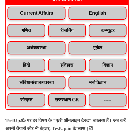
Current Affairs
English
गणित
रीजनिंग
कम्प्यूटर
अर्थव्यवस्था
भूगोल
हिंदी
इतिहास
विज्ञान
संविधान/राजव्यवस्था
मनोविज्ञान
संस्कृत
राजस्थान GK
-----
TestUp✍️ पर हर विषय के "फ्री ऑनलाइन टेस्ट" उपलब्ध हैं। अब करें
अपनी तैयारी और भी बेहतर, TestUp.in के साथ।☑️