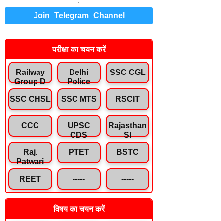
.
Join Telegram Channel
परीक्षा का चयन करें
Railway
Delhi
SSC CGL
Group D
Police
SSC CHSL
SSC MTS
RSCIT
CCC
UPSC
Rajasthan
CDS
SI
Raj.
PTET
BSTC
Patwari
REET
-----
-----
विषय का चयन करें