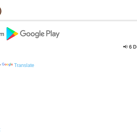
📢
6 Deceb
y
Translate
t