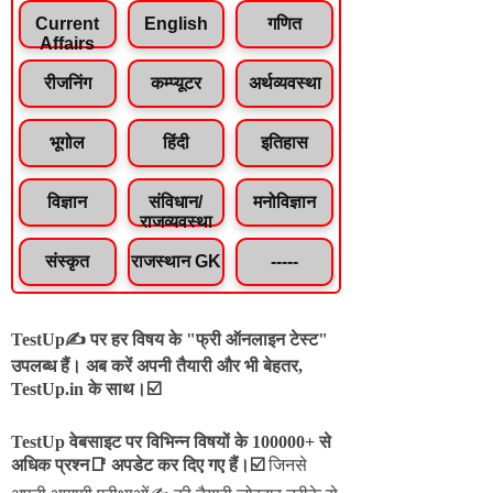
Current
English
गणित
Affairs
रीजनिंग
कम्प्यूटर
अर्थव्यवस्था
भूगोल
हिंदी
इतिहास
विज्ञान
संविधान/
मनोविज्ञान
राजव्यवस्था
संस्कृत
राजस्थान GK
-----
TestUp✍️ पर हर विषय के "फ्री ऑनलाइन टेस्ट"
उपलब्ध हैं। अब करें अपनी तैयारी और भी बेहतर,
TestUp.in के साथ।☑️
TestUp वेबसाइट पर विभिन्न विषयों के 100000+ से
अधिक प्रश्न📑 अपडेट कर दिए गए हैं।
☑️
जिनसे