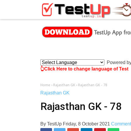
×
Powered b
👆Click Here to change language of Test
Home
›
Rajasthan GK
›
Rajasthan GK - 78
Rajasthan GK
Rajasthan GK - 78
By
TestUp
Friday, 8 October 2021
Commen