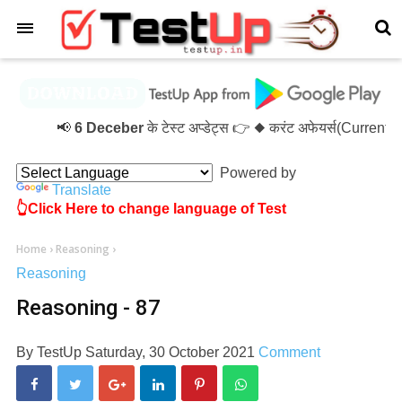
×
📢
6 Deceber
के टेस्ट अप्डेट्स 👉 ◆ करंट अफेयर्स(Current
Powered by
Translate
👆Click Here to change language of Test
Home
›
Reasoning
›
Reasoning
Reasoning - 87
By
TestUp
Saturday, 30 October 2021
Comment