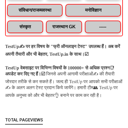
संविधान/राजव्यवस्था
मनोविज्ञान
संस्कृत
राजस्थान GK
-----
TestUp✍️ पर हर विषय के "फ्री ऑनलाइन टेस्ट" उपलब्ध हैं। अब करें
अपनी तैयारी और भी बेहतर, TestUp.in के साथ।☑️
TestUp वेबसाइट पर विभिन्न विषयों के 100000+ से अधिक प्रश्न📑
अपडेट कर दिए गए हैं।
☑️
जिनसे अपनी आगामी परीक्षाओं✍️ की तैयारी
जल्द ही TestUp पर आपको सभी परीक्षाओं
जोरदार तरीके से कर सकते हैं।
✍️ के अलग अलग टेस्ट प्रदान किये जायेंगे।
हमारी टीम👥 TestUp पर
आपके अनुभव को और भी बेहतर👌 बनाने पर काम कर रही है।
TOTAL PAGEVIEWS