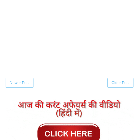
Newer Post
Older Post