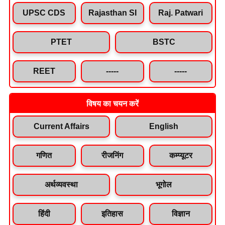
UPSC CDS
Rajasthan SI
Raj. Patwari
PTET
BSTC
REET
-----
-----
विषय का चयन करें
Current Affairs
English
गणित
रीजनिंग
कम्प्यूटर
अर्थव्यवस्था
भूगोल
हिंदी
इतिहास
विज्ञान