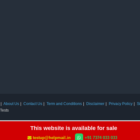
About Us
Contact Us
Term and Conditions
Disclaimer
Privacy Policy
S
 Tests
This website is available for sale
testup@helpmail.in
+91 7374 033 033