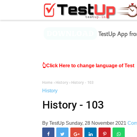
×
👆Click Here to change language of Test
Home
›
History
›
History - 103
History
History - 103
By
TestUp
Sunday, 28 November 2021
Com