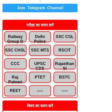
.
Join Telegram Channel
परीक्षा का चयन करें
Railway
Delhi
SSC CGL
Group D
Police
SSC CHSL
SSC MTS
RSCIT
CCC
UPSC
Rajasthan
CDS
SI
Raj.
PTET
BSTC
Patwari
REET
-----
-----
विषय का चयन करें