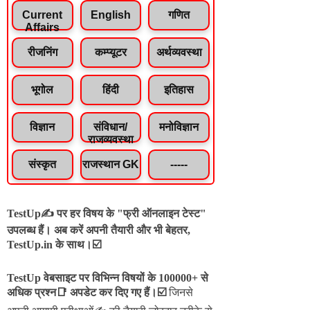
Current
English
गणित
Affairs
रीजनिंग
कम्प्यूटर
अर्थव्यवस्था
भूगोल
हिंदी
इतिहास
विज्ञान
संविधान/
मनोविज्ञान
राजव्यवस्था
संस्कृत
राजस्थान GK
-----
TestUp✍️ पर हर विषय के "फ्री ऑनलाइन टेस्ट"
उपलब्ध हैं। अब करें अपनी तैयारी और भी बेहतर,
TestUp.in के साथ।☑️
TestUp वेबसाइट पर विभिन्न विषयों के 100000+ से
अधिक प्रश्न📑 अपडेट कर दिए गए हैं।
☑️
जिनसे