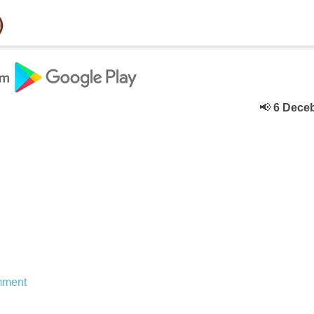
📢
6 Deceber
के
ment