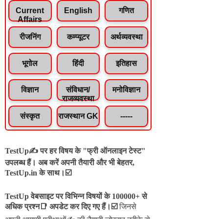
Current
English
गणित
Affairs
रीजनिंग
कम्प्यूटर
अर्थव्यवस्था
भूगोल
हिंदी
इतिहास
विज्ञान
संविधान/
मनोविज्ञान
राजव्यवस्था
संस्कृत
राजस्थान GK
-----
TestUp✍️ पर हर विषय के "फ्री ऑनलाइन टेस्ट"
उपलब्ध हैं। अब करें अपनी तैयारी और भी बेहतर,
TestUp.in के साथ।☑️
TestUp वेबसाइट पर विभिन्न विषयों के 100000+ से
अधिक प्रश्न📑 अपडेट कर दिए गए हैं।
☑️
जिनसे