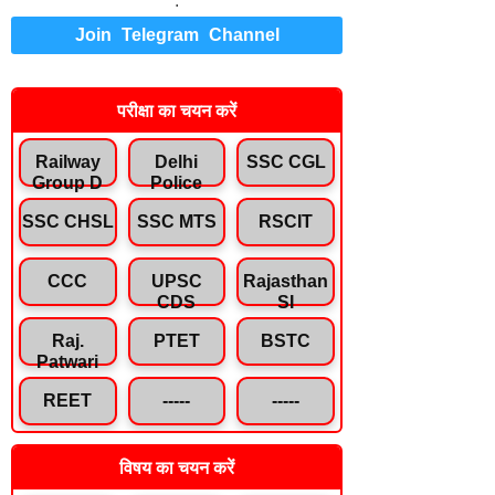
.
Join Telegram Channel
परीक्षा का चयन करें
Railway
Delhi
SSC CGL
Group D
Police
SSC CHSL
SSC MTS
RSCIT
CCC
UPSC
Rajasthan
CDS
SI
Raj.
PTET
BSTC
Patwari
REET
-----
-----
विषय का चयन करें