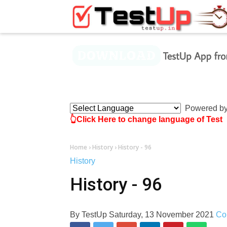
×
Powered b
👆Click Here to change language of Test
Home
›
History
›
History - 96
History
History - 96
By
TestUp
Saturday, 13 November 2021
Co