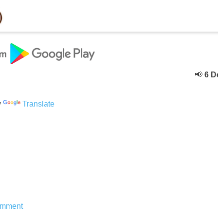
📢
6 Deceb
y
Translate
mment