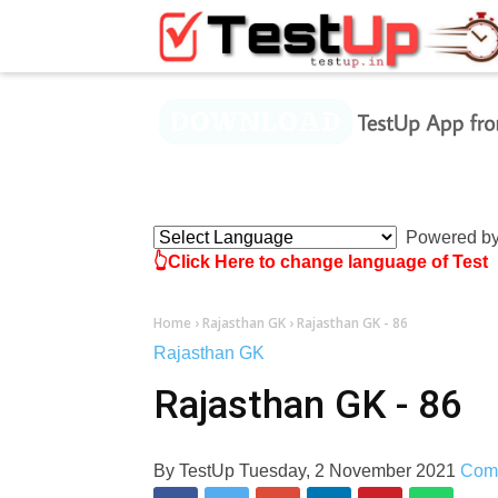
×
Powered b
👆Click Here to change language of Test
Home
›
Rajasthan GK
›
Rajasthan GK - 86
Rajasthan GK
Rajasthan GK - 86
By
TestUp
Tuesday, 2 November 2021
Com