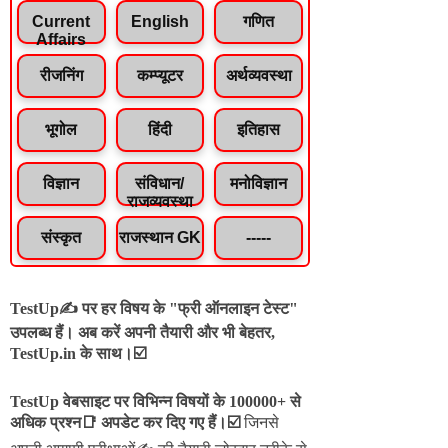
Current
English
गणित
Affairs
रीजनिंग
कम्प्यूटर
अर्थव्यवस्था
भूगोल
हिंदी
इतिहास
विज्ञान
संविधान/
मनोविज्ञान
राजव्यवस्था
संस्कृत
राजस्थान GK
-----
TestUp✍️ पर हर विषय के "फ्री ऑनलाइन टेस्ट"
उपलब्ध हैं। अब करें अपनी तैयारी और भी बेहतर,
TestUp.in के साथ।☑️
TestUp वेबसाइट पर विभिन्न विषयों के 100000+ से
अधिक प्रश्न📑 अपडेट कर दिए गए हैं।
☑️
जिनसे