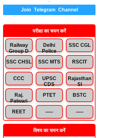
.
Join Telegram Channel
परीक्षा का चयन करें
Railway
Delhi
SSC CGL
Group D
Police
SSC CHSL
SSC MTS
RSCIT
CCC
UPSC
Rajasthan
CDS
SI
Raj.
PTET
BSTC
Patwari
REET
-----
-----
विषय का चयन करें