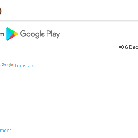
📢
6 Deceber
y
Translate
ment