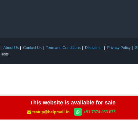
About Us
Contact Us
Term and Conditions
Disclaimer
Privacy Policy
S
 Tests
This website is available for sale
testup@helpmail.in
+91 7374 033 033