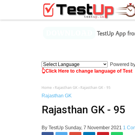
×
Powered b
👆Click Here to change language of Test
Home
›
Rajasthan GK
›
Rajasthan GK - 95
Rajasthan GK
Rajasthan GK - 95
By
TestUp
Sunday, 7 November 2021
1 Co