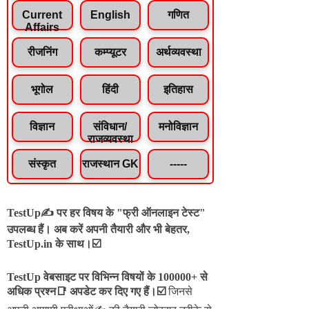
Current
English
गणित
Affairs
रीजनिंग
कम्प्यूटर
अर्थव्यवस्था
भूगोल
हिंदी
इतिहास
विज्ञान
संविधान/
मनोविज्ञान
राजव्यवस्था
संस्कृत
राजस्थान GK
-----
TestUp✍️ पर हर विषय के "फ्री ऑनलाइन टेस्ट"
उपलब्ध हैं। अब करें अपनी तैयारी और भी बेहतर,
TestUp.in के साथ।☑️
TestUp वेबसाइट पर विभिन्न विषयों के 100000+ से
अधिक प्रश्न📑 अपडेट कर दिए गए हैं।
☑️
जिनसे