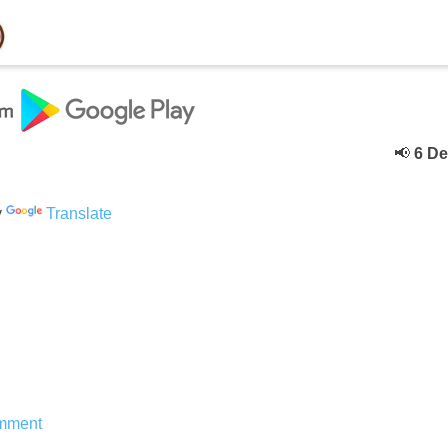
📢
6 Decebe
y
Translate
mment