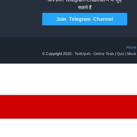
सकते हैं
Join Telegram Channel
Home
© Copyright 2020 -
TestUp✍️ - Online Tests | Quiz | Mock