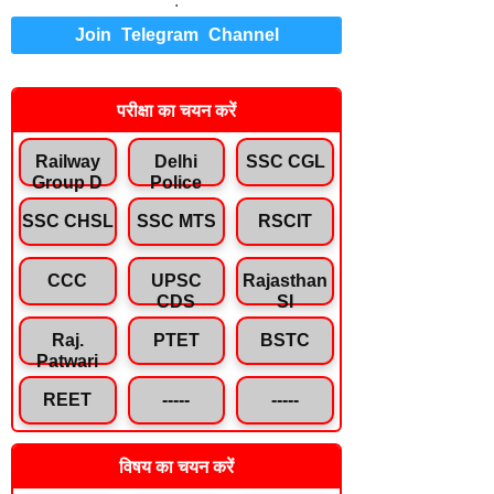
.
Join Telegram Channel
परीक्षा का चयन करें
Railway
Delhi
SSC CGL
Group D
Police
SSC CHSL
SSC MTS
RSCIT
CCC
UPSC
Rajasthan
CDS
SI
Raj.
PTET
BSTC
Patwari
REET
-----
-----
विषय का चयन करें