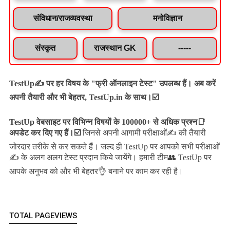
संविधान/राजव्यवस्था
मनोविज्ञान
संस्कृत
राजस्थान GK
-----
TestUp✍️ पर हर विषय के "फ्री ऑनलाइन टेस्ट" उपलब्ध हैं। अब करें
अपनी तैयारी और भी बेहतर, TestUp.in के साथ।☑️
TestUp वेबसाइट पर विभिन्न विषयों के 100000+ से अधिक प्रश्न📑
अपडेट कर दिए गए हैं।
☑️
जिनसे अपनी आगामी परीक्षाओं✍️ की तैयारी
जल्द ही TestUp पर आपको सभी परीक्षाओं
जोरदार तरीके से कर सकते हैं।
✍️ के अलग अलग टेस्ट प्रदान किये जायेंगे।
हमारी टीम👥 TestUp पर
आपके अनुभव को और भी बेहतर👌 बनाने पर काम कर रही है।
TOTAL PAGEVIEWS