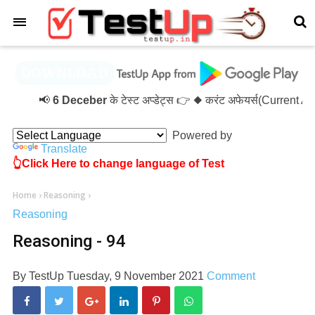
×
📢
6 Deceber
के टेस्ट अप्डेट्स 👉 ◆ करंट अफेयर्स(Current 
Powered by
Translate
👆Click Here to change language of Test
Home
›
Reasoning
›
Reasoning
Reasoning - 94
By
TestUp
Tuesday, 9 November 2021
Comment