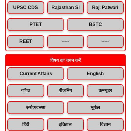
UPSC CDS
Rajasthan SI
Raj. Patwari
PTET
BSTC
REET
-----
-----
विषय का चयन करें
Current Affairs
English
गणित
रीजनिंग
कम्प्यूटर
अर्थव्यवस्था
भूगोल
हिंदी
इतिहास
विज्ञान