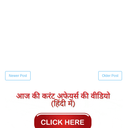
Newer Post
Older Post