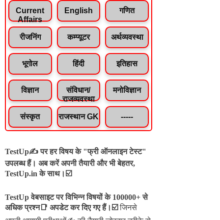
Current
English
गणित
Affairs
रीजनिंग
कम्प्यूटर
अर्थव्यवस्था
भूगोल
हिंदी
इतिहास
विज्ञान
संविधान/
मनोविज्ञान
राजव्यवस्था
संस्कृत
राजस्थान GK
-----
TestUp✍️ पर हर विषय के "फ्री ऑनलाइन टेस्ट"
उपलब्ध हैं। अब करें अपनी तैयारी और भी बेहतर,
TestUp.in के साथ।☑️
TestUp वेबसाइट पर विभिन्न विषयों के 100000+ से
अधिक प्रश्न📑 अपडेट कर दिए गए हैं।
☑️
जिनसे