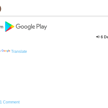
📢
6 Dece
y
Translate
1 Comment