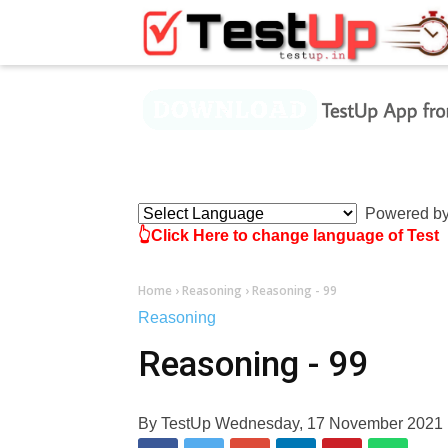
×
Powered b
👆Click Here to change language of Test
Home
›
Reasoning
›
Reasoning - 99
Reasoning
Reasoning - 99
By
TestUp
Wednesday, 17 November 2021