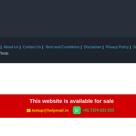
About Us
Contact Us
Term and Conditions
Disclaimer
Privacy Policy
S
 Tests
This website is available for sale
testup@helpmail.in
+91 7374 033 033