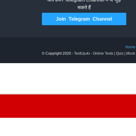
सकते हैं
Join Telegram Channel
Home
© Copyright 2020 -
TestUp✍️ - Online Tests | Quiz | Mock