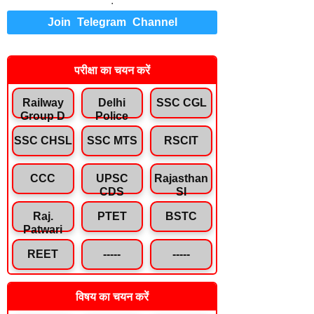
.
Join Telegram Channel
परीक्षा का चयन करें
Railway
Delhi
SSC CGL
Group D
Police
SSC CHSL
SSC MTS
RSCIT
CCC
UPSC
Rajasthan
CDS
SI
Raj.
PTET
BSTC
Patwari
REET
-----
-----
विषय का चयन करें