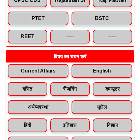
PTET
BSTC
REET
-----
-----
विषय का चयन करें
Current Affairs
English
गणित
रीजनिंग
कम्प्यूटर
अर्थव्यवस्था
भूगोल
हिंदी
इतिहास
विज्ञान