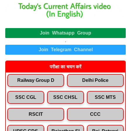
Join Whatsapp Group
.
Join Telegram Channel
परीक्षा का चयन करें
Railway Group D
Delhi Police
SSC CGL
SSC CHSL
SSC MTS
RSCIT
CCC
UPSC CDS
Rajasthan SI
Raj. Patwari