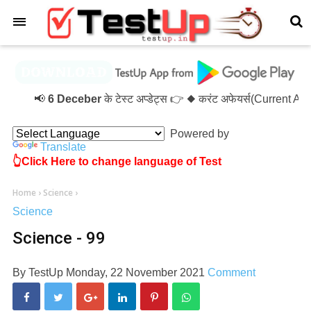
×
📢
6 Deceber
के टेस्ट अप्डेट्स 👉 ◆ करंट अफेयर्स(Current A
Powered by
Translate
👆Click Here to change language of Test
Home
›
Science
›
Science
Science - 99
By
TestUp
Monday, 22 November 2021
Comment