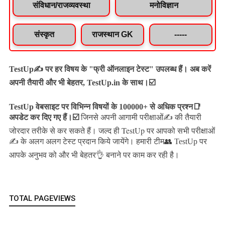
संविधान/राजव्यवस्था
मनोविज्ञान
संस्कृत
राजस्थान GK
-----
TestUp✍️ पर हर विषय के "फ्री ऑनलाइन टेस्ट" उपलब्ध हैं। अब करें
अपनी तैयारी और भी बेहतर, TestUp.in के साथ।☑️
TestUp वेबसाइट पर विभिन्न विषयों के 100000+ से अधिक प्रश्न📑
अपडेट कर दिए गए हैं।
☑️
जिनसे अपनी आगामी परीक्षाओं✍️ की तैयारी
जल्द ही TestUp पर आपको सभी परीक्षाओं
जोरदार तरीके से कर सकते हैं।
✍️ के अलग अलग टेस्ट प्रदान किये जायेंगे।
हमारी टीम👥 TestUp पर
आपके अनुभव को और भी बेहतर👌 बनाने पर काम कर रही है।
TOTAL PAGEVIEWS