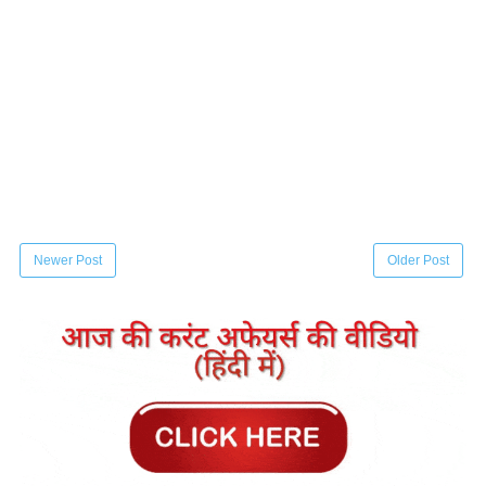
Newer Post
Older Post