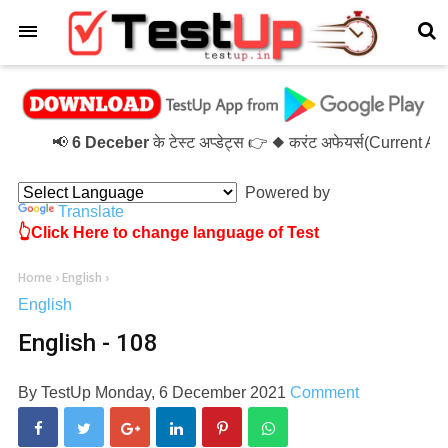
×
📢
6 Deceber
के टेस्ट अप्डेट्स 👉 ◆ करंट अफेयर्स(Current A
Powered by
Translate
👆Click Here to change language of Test
Home
›
English
›
English
English - 108
By
TestUp
Monday, 6 December 2021
Comment