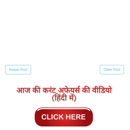
Newer Post
Older Post