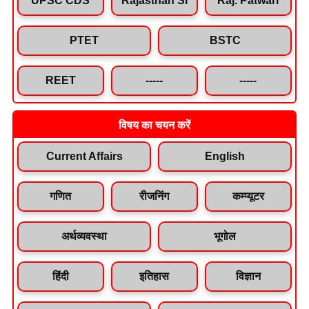
PTET
BSTC
REET
-----
-----
विषय का चयन करें
Current Affairs
English
गणित
रीजनिंग
कम्प्यूटर
अर्थव्यवस्था
भूगोल
हिंदी
इतिहास
विज्ञान