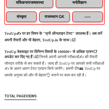
संविधान/राजव्यवस्था
मनोविज्ञान
संस्कृत
राजस्थान GK
-----
TestUp✍️ पर हर विषय के "फ्री ऑनलाइन टेस्ट" उपलब्ध हैं। अब करें
अपनी तैयारी और भी बेहतर, TestUp.in के साथ।☑️
TestUp वेबसाइट पर विभिन्न विषयों के 100000+ से अधिक प्रश्न📑
अपडेट कर दिए गए हैं।
☑️
जिनसे अपनी आगामी परीक्षाओं✍️ की तैयारी
जल्द ही TestUp पर आपको सभी परीक्षाओं
जोरदार तरीके से कर सकते हैं।
✍️ के अलग अलग टेस्ट प्रदान किये जायेंगे।
हमारी टीम👥 TestUp पर
आपके अनुभव को और भी बेहतर👌 बनाने पर काम कर रही है।
TOTAL PAGEVIEWS