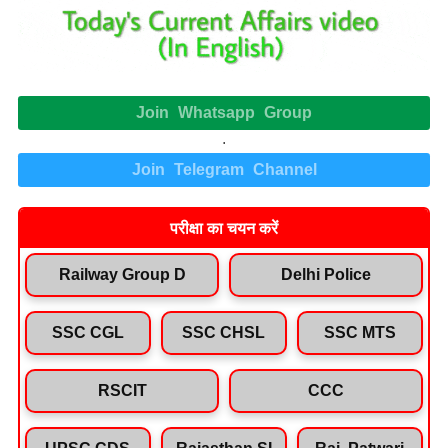
Join Whatsapp Group
.
Join Telegram Channel
परीक्षा का चयन करें
Railway Group D
Delhi Police
SSC CGL
SSC CHSL
SSC MTS
RSCIT
CCC
UPSC CDS
Rajasthan SI
Raj. Patwari