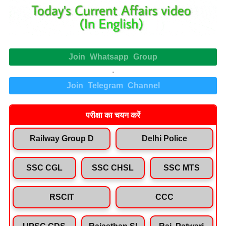
Join Whatsapp Group
.
Join Telegram Channel
परीक्षा का चयन करें
Railway Group D
Delhi Police
SSC CGL
SSC CHSL
SSC MTS
RSCIT
CCC
UPSC CDS
Rajasthan SI
Raj. Patwari