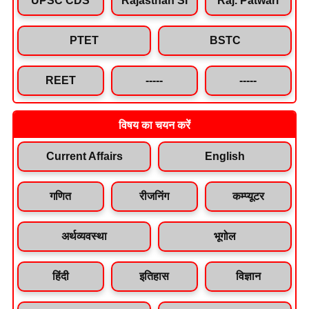
PTET
BSTC
REET
-----
-----
विषय का चयन करें
Current Affairs
English
गणित
रीजनिंग
कम्प्यूटर
अर्थव्यवस्था
भूगोल
हिंदी
इतिहास
विज्ञान