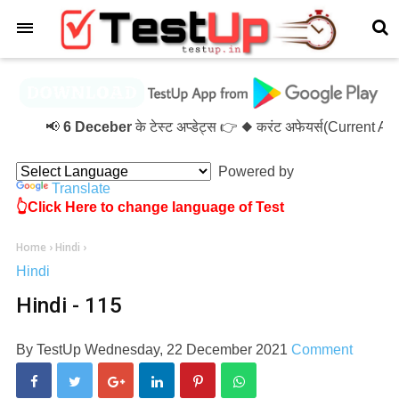
×
📢
6 Deceber
के टेस्ट अप्डेट्स 👉 ◆ करंट अफेयर्स(Current A
Powered by
Translate
👆Click Here to change language of Test
Home
›
Hindi
›
Hindi
Hindi - 115
By
TestUp
Wednesday, 22 December 2021
Comment