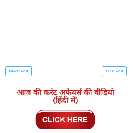
Newer Post
Older Post