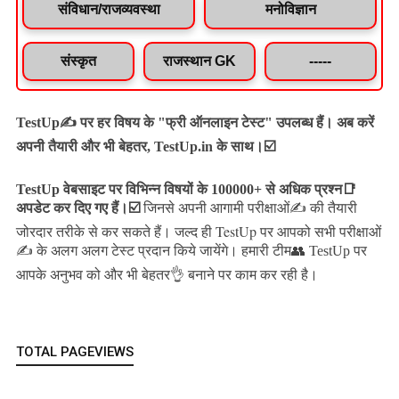
संविधान/राजव्यवस्था
मनोविज्ञान
संस्कृत
राजस्थान GK
-----
TestUp✍️ पर हर विषय के "फ्री ऑनलाइन टेस्ट" उपलब्ध हैं। अब करें
अपनी तैयारी और भी बेहतर, TestUp.in के साथ।☑️
TestUp वेबसाइट पर विभिन्न विषयों के 100000+ से अधिक प्रश्न📑
अपडेट कर दिए गए हैं।
☑️
जिनसे अपनी आगामी परीक्षाओं✍️ की तैयारी
जल्द ही TestUp पर आपको सभी परीक्षाओं
जोरदार तरीके से कर सकते हैं।
✍️ के अलग अलग टेस्ट प्रदान किये जायेंगे।
हमारी टीम👥 TestUp पर
आपके अनुभव को और भी बेहतर👌 बनाने पर काम कर रही है।
TOTAL PAGEVIEWS