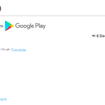
📢
6 Decebe
y
Translate
ent