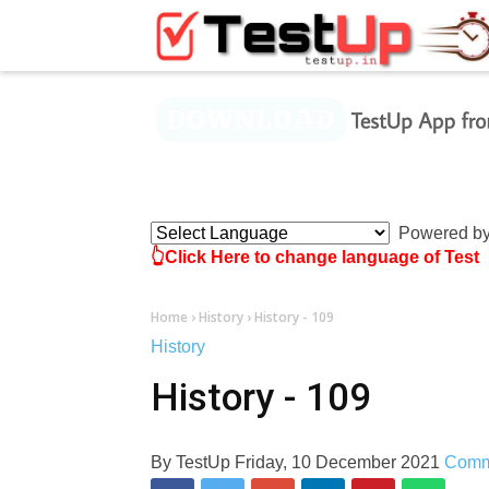
×
Powered b
👆Click Here to change language of Test
Home
›
History
›
History - 109
History
History - 109
By
TestUp
Friday, 10 December 2021
Comm