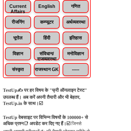
Current
English
गणित
Affairs
रीजनिंग
कम्प्यूटर
अर्थव्यवस्था
भूगोल
हिंदी
इतिहास
विज्ञान
संविधान/
मनोविज्ञान
राजव्यवस्था
संस्कृत
राजस्थान GK
-----
TestUp✍️ पर हर विषय के "फ्री ऑनलाइन टेस्ट"
उपलब्ध हैं। अब करें अपनी तैयारी और भी बेहतर,
TestUp.in के साथ।☑️
TestUp वेबसाइट पर विभिन्न विषयों के 100000+ से
अधिक प्रश्न📑 अपडेट कर दिए गए हैं।
☑️
जिनसे