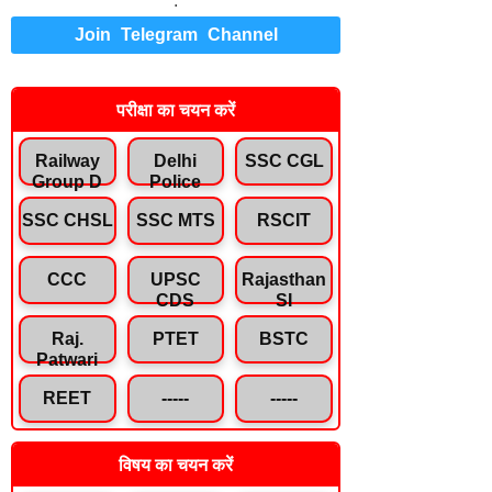
.
Join Telegram Channel
परीक्षा का चयन करें
Railway
Delhi
SSC CGL
Group D
Police
SSC CHSL
SSC MTS
RSCIT
CCC
UPSC
Rajasthan
CDS
SI
Raj.
PTET
BSTC
Patwari
REET
-----
-----
विषय का चयन करें