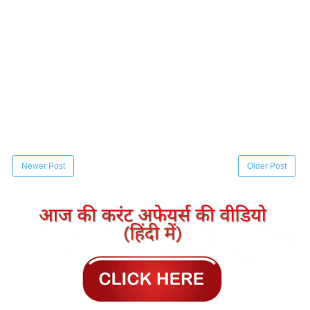
Newer Post
Older Post