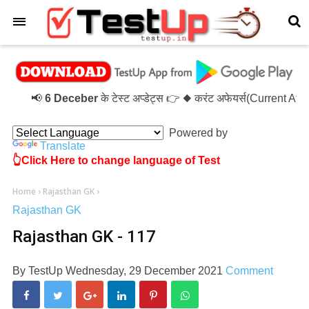
×
📢
6 Deceber
के टेस्ट अप्डेट्स 👉 ◆ करंट अफेयर्स(Current Af
Powered by
Translate
👆Click Here to change language of Test
Home
›
Rajasthan GK
›
Rajasthan GK
Rajasthan GK - 117
By
TestUp
Wednesday, 29 December 2021
Comment