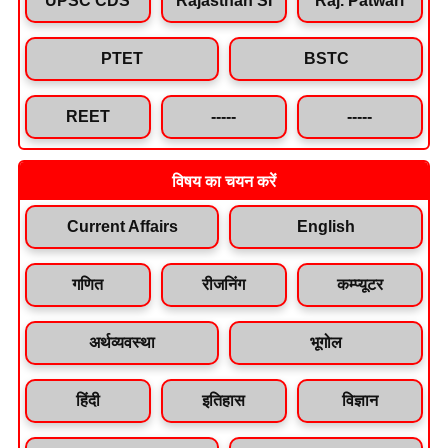
PTET
BSTC
REET
-----
-----
विषय का चयन करें
Current Affairs
English
गणित
रीजनिंग
कम्प्यूटर
अर्थव्यवस्था
भूगोल
हिंदी
इतिहास
विज्ञान