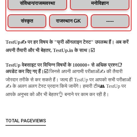
संविधान/राजव्यवस्था
मनोविज्ञान
संस्कृत
राजस्थान GK
-----
TestUp✍️ पर हर विषय के "फ्री ऑनलाइन टेस्ट" उपलब्ध हैं। अब करें
अपनी तैयारी और भी बेहतर, TestUp.in के साथ।☑️
TestUp वेबसाइट पर विभिन्न विषयों के 100000+ से अधिक प्रश्न📑
अपडेट कर दिए गए हैं।
☑️
जिनसे अपनी आगामी परीक्षाओं✍️ की तैयारी
जल्द ही TestUp पर आपको सभी परीक्षाओं
जोरदार तरीके से कर सकते हैं।
✍️ के अलग अलग टेस्ट प्रदान किये जायेंगे।
हमारी टीम👥 TestUp पर
आपके अनुभव को और भी बेहतर👌 बनाने पर काम कर रही है।
TOTAL PAGEVIEWS