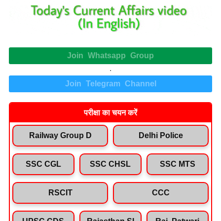
Join Whatsapp Group
.
Join Telegram Channel
परीक्षा का चयन करें
Railway Group D
Delhi Police
SSC CGL
SSC CHSL
SSC MTS
RSCIT
CCC
UPSC CDS
Rajasthan SI
Raj. Patwari