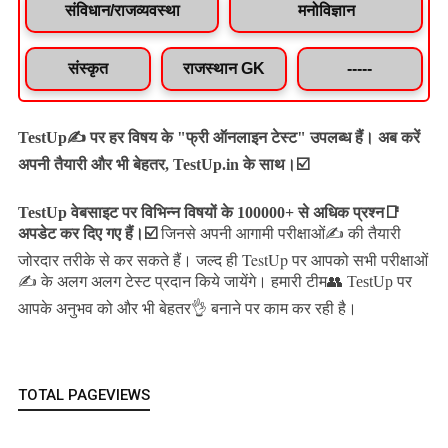
संविधान/राजव्यवस्था
मनोविज्ञान
संस्कृत
राजस्थान GK
-----
TestUp✍️ पर हर विषय के "फ्री ऑनलाइन टेस्ट" उपलब्ध हैं। अब करें
अपनी तैयारी और भी बेहतर, TestUp.in के साथ।☑️
TestUp वेबसाइट पर विभिन्न विषयों के 100000+ से अधिक प्रश्न📑
अपडेट कर दिए गए हैं।
☑️
जिनसे अपनी आगामी परीक्षाओं✍️ की तैयारी
जल्द ही TestUp पर आपको सभी परीक्षाओं
जोरदार तरीके से कर सकते हैं।
✍️ के अलग अलग टेस्ट प्रदान किये जायेंगे।
हमारी टीम👥 TestUp पर
आपके अनुभव को और भी बेहतर👌 बनाने पर काम कर रही है।
TOTAL PAGEVIEWS