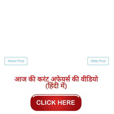
Newer Post
Older Post