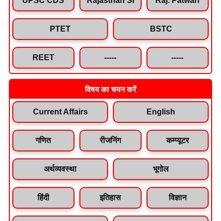
PTET
BSTC
REET
-----
-----
विषय का चयन करें
Current Affairs
English
गणित
रीजनिंग
कम्प्यूटर
अर्थव्यवस्था
भूगोल
हिंदी
इतिहास
विज्ञान