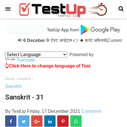
×
📢
6 Deceber
के टेस्ट अप्डेट्स 👉 ◆ करंट अफेयर्स(Current
Powered by
Translate
👆Click Here to change language of Test
Home
›
Sanskrit
›
Sanskrit
Sanskrit - 31
By
TestUp
Friday, 17 December 2021
Comment