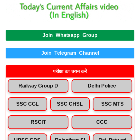
Join Whatsapp Group
.
Join Telegram Channel
परीक्षा का चयन करें
Railway Group D
Delhi Police
SSC CGL
SSC CHSL
SSC MTS
RSCIT
CCC
UPSC CDS
Rajasthan SI
Raj. Patwari