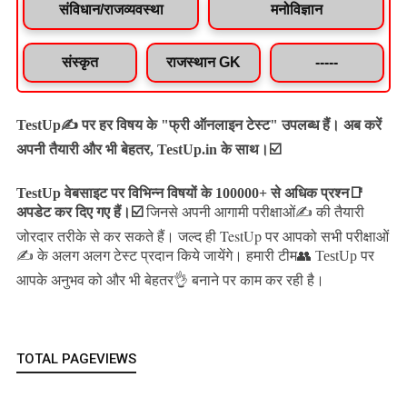
संविधान/राजव्यवस्था
मनोविज्ञान
संस्कृत
राजस्थान GK
-----
TestUp✍️ पर हर विषय के "फ्री ऑनलाइन टेस्ट" उपलब्ध हैं। अब करें
अपनी तैयारी और भी बेहतर, TestUp.in के साथ।☑️
TestUp वेबसाइट पर विभिन्न विषयों के 100000+ से अधिक प्रश्न📑
अपडेट कर दिए गए हैं।
☑️
जिनसे अपनी आगामी परीक्षाओं✍️ की तैयारी
जल्द ही TestUp पर आपको सभी परीक्षाओं
जोरदार तरीके से कर सकते हैं।
✍️ के अलग अलग टेस्ट प्रदान किये जायेंगे।
हमारी टीम👥 TestUp पर
आपके अनुभव को और भी बेहतर👌 बनाने पर काम कर रही है।
TOTAL PAGEVIEWS