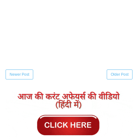
Newer Post
Older Post