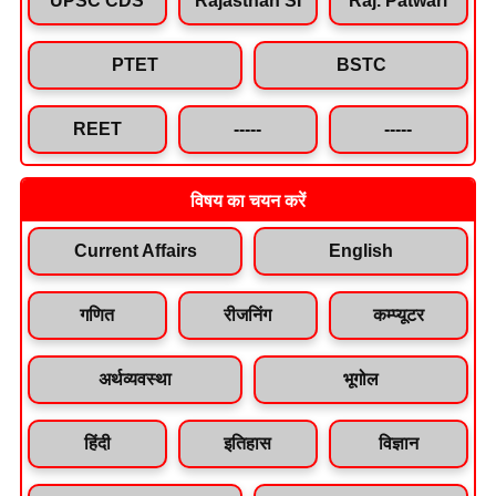
PTET
BSTC
REET
-----
-----
विषय का चयन करें
Current Affairs
English
गणित
रीजनिंग
कम्प्यूटर
अर्थव्यवस्था
भूगोल
हिंदी
इतिहास
विज्ञान