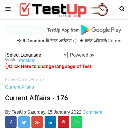
×
📢
6 Deceber
के टेस्ट अप्डेट्स 👉 ◆ करंट अफेयर्स(Current 
Powered by
Translate
👆Click Here to change language of Test
Home
›
Current Affairs
›
Current Affairs
Current Affairs - 176
By
TestUp
Saturday, 15 January 2022
Comment