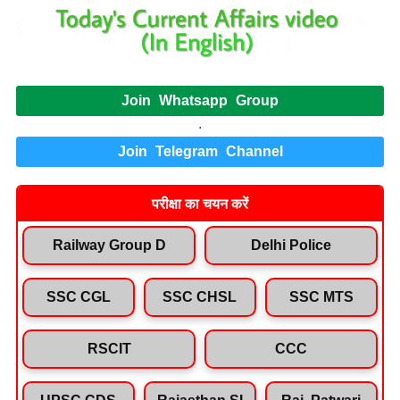
Join Whatsapp Group
.
Join Telegram Channel
परीक्षा का चयन करें
Railway Group D
Delhi Police
SSC CGL
SSC CHSL
SSC MTS
RSCIT
CCC
UPSC CDS
Rajasthan SI
Raj. Patwari