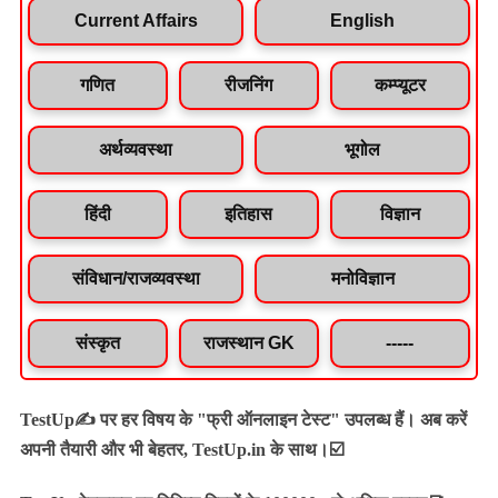
Current Affairs
English
गणित
रीजनिंग
कम्प्यूटर
अर्थव्यवस्था
भूगोल
हिंदी
इतिहास
विज्ञान
संविधान/राजव्यवस्था
मनोविज्ञान
संस्कृत
राजस्थान GK
-----
TestUp✍️ पर हर विषय के "फ्री ऑनलाइन टेस्ट" उपलब्ध हैं। अब करें
अपनी तैयारी और भी बेहतर, TestUp.in के साथ।☑️