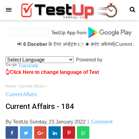
×
📢
6 Deceber
के टेस्ट अप्डेट्स 👉 ◆ करंट अफेयर्स(Current 
Powered by
Translate
👆Click Here to change language of Test
Home
›
Current Affairs
›
Current Affairs
Current Affairs - 184
By
TestUp
Sunday, 23 January 2022
1 Comment