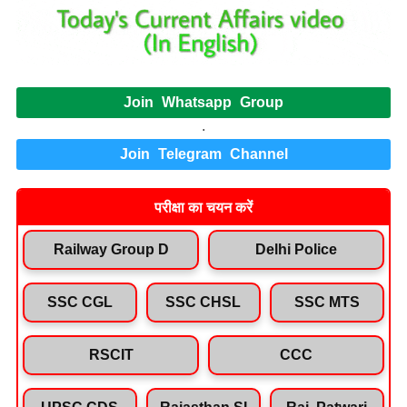
Join Whatsapp Group
.
Join Telegram Channel
परीक्षा का चयन करें
Railway Group D
Delhi Police
SSC CGL
SSC CHSL
SSC MTS
RSCIT
CCC
UPSC CDS
Rajasthan SI
Raj. Patwari