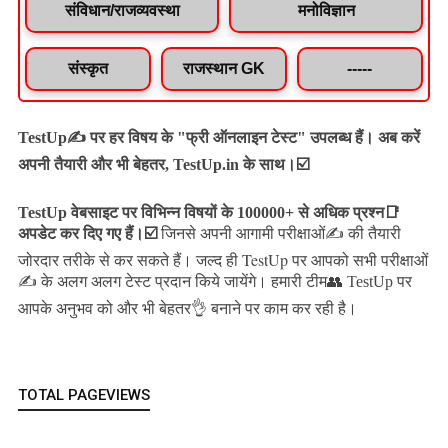
संविधान/राजव्यवस्था
मनोविज्ञान
संस्कृत
राजस्थान GK
-----
TestUp✍️ पर हर विषय के "फ्री ऑनलाइन टेस्ट" उपलब्ध हैं। अब करें
अपनी तैयारी और भी बेहतर, TestUp.in के साथ।☑️
TestUp वेबसाइट पर विभिन्न विषयों के 100000+ से अधिक प्रश्न📑
अपडेट कर दिए गए हैं।
☑️
जिनसे अपनी आगामी परीक्षाओं✍️ की तैयारी
जल्द ही TestUp पर आपको सभी परीक्षाओं
जोरदार तरीके से कर सकते हैं।
✍️ के अलग अलग टेस्ट प्रदान किये जायेंगे।
हमारी टीम👥 TestUp पर
आपके अनुभव को और भी बेहतर👌 बनाने पर काम कर रही है।
TOTAL PAGEVIEWS