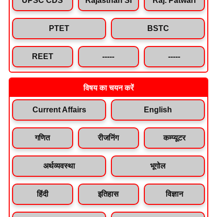
PTET
BSTC
REET
-----
-----
विषय का चयन करें
Current Affairs
English
गणित
रीजनिंग
कम्प्यूटर
अर्थव्यवस्था
भूगोल
हिंदी
इतिहास
विज्ञान