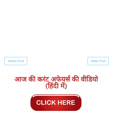
Newer Post
Older Post