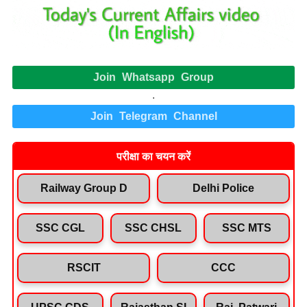
Join Whatsapp Group
.
Join Telegram Channel
परीक्षा का चयन करें
Railway Group D
Delhi Police
SSC CGL
SSC CHSL
SSC MTS
RSCIT
CCC
UPSC CDS
Rajasthan SI
Raj. Patwari