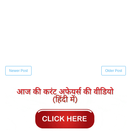
Newer Post
Older Post