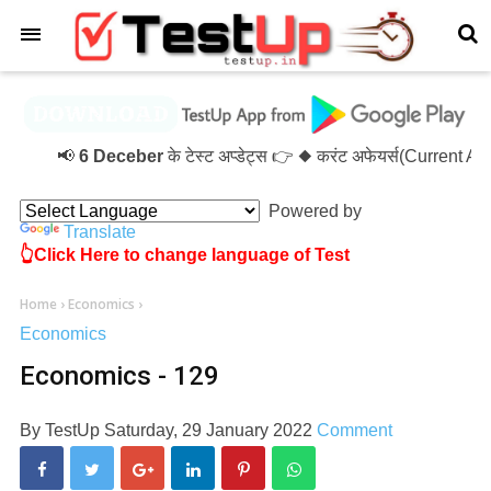
×
📢
6 Deceber
के टेस्ट अप्डेट्स 👉 ◆ करंट अफेयर्स(Current A
Powered by
Translate
👆Click Here to change language of Test
Home
›
Economics
›
Economics
Economics - 129
By
TestUp
Saturday, 29 January 2022
Comment