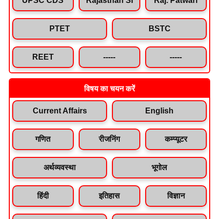
PTET
BSTC
REET
-----
-----
विषय का चयन करें
Current Affairs
English
गणित
रीजनिंग
कम्प्यूटर
अर्थव्यवस्था
भूगोल
हिंदी
इतिहास
विज्ञान