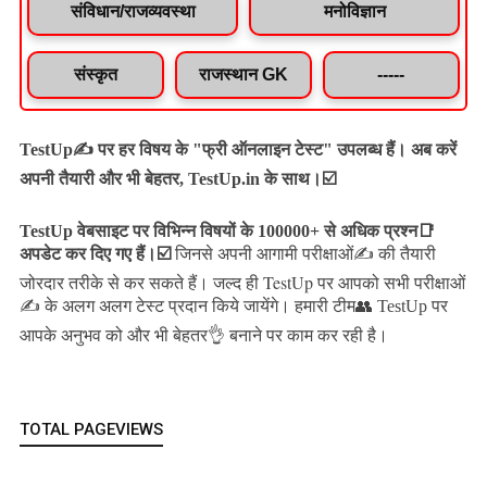
संविधान/राजव्यवस्था
मनोविज्ञान
संस्कृत
राजस्थान GK
-----
TestUp✍️ पर हर विषय के "फ्री ऑनलाइन टेस्ट" उपलब्ध हैं। अब करें
अपनी तैयारी और भी बेहतर, TestUp.in के साथ।☑️
TestUp वेबसाइट पर विभिन्न विषयों के 100000+ से अधिक प्रश्न📑
अपडेट कर दिए गए हैं।
☑️
जिनसे अपनी आगामी परीक्षाओं✍️ की तैयारी
जल्द ही TestUp पर आपको सभी परीक्षाओं
जोरदार तरीके से कर सकते हैं।
✍️ के अलग अलग टेस्ट प्रदान किये जायेंगे।
हमारी टीम👥 TestUp पर
आपके अनुभव को और भी बेहतर👌 बनाने पर काम कर रही है।
TOTAL PAGEVIEWS