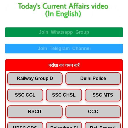
Join Whatsapp Group
.
Join Telegram Channel
परीक्षा का चयन करें
Railway Group D
Delhi Police
SSC CGL
SSC CHSL
SSC MTS
RSCIT
CCC
UPSC CDS
Rajasthan SI
Raj. Patwari