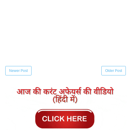
Newer Post
Older Post