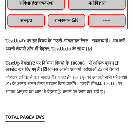
संविधान/राजव्यवस्था
मनोविज्ञान
संस्कृत
राजस्थान GK
-----
TestUp✍️ पर हर विषय के "फ्री ऑनलाइन टेस्ट" उपलब्ध हैं। अब करें
अपनी तैयारी और भी बेहतर, TestUp.in के साथ।☑️
TestUp वेबसाइट पर विभिन्न विषयों के 100000+ से अधिक प्रश्न📑
अपडेट कर दिए गए हैं।
☑️
जिनसे अपनी आगामी परीक्षाओं✍️ की तैयारी
जल्द ही TestUp पर आपको सभी परीक्षाओं
जोरदार तरीके से कर सकते हैं।
✍️ के अलग अलग टेस्ट प्रदान किये जायेंगे।
हमारी टीम👥 TestUp पर
आपके अनुभव को और भी बेहतर👌 बनाने पर काम कर रही है।
TOTAL PAGEVIEWS