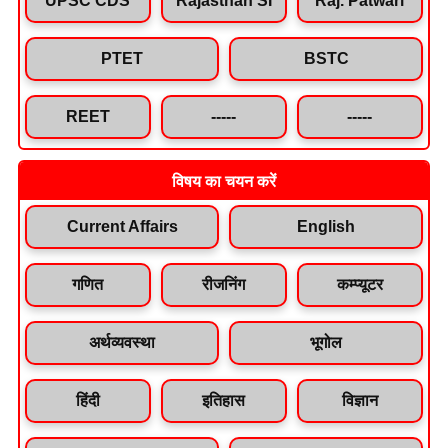
PTET
BSTC
REET
-----
-----
विषय का चयन करें
Current Affairs
English
गणित
रीजनिंग
कम्प्यूटर
अर्थव्यवस्था
भूगोल
हिंदी
इतिहास
विज्ञान