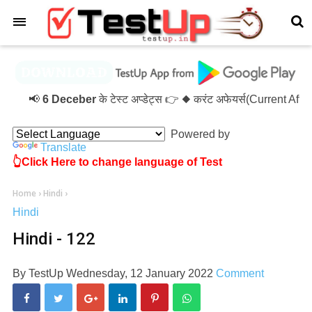
×
📢
6 Deceber
के टेस्ट अप्डेट्स 👉 ◆ करंट अफेयर्स(Current Aff
Powered by
Translate
👆Click Here to change language of Test
Home
›
Hindi
›
Hindi
Hindi - 122
By
TestUp
Wednesday, 12 January 2022
Comment