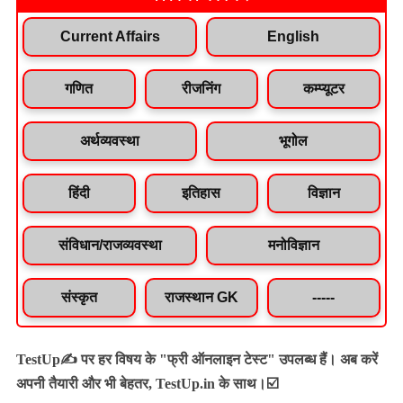
Current Affairs
English
गणित
रीजनिंग
कम्प्यूटर
अर्थव्यवस्था
भूगोल
हिंदी
इतिहास
विज्ञान
संविधान/राजव्यवस्था
मनोविज्ञान
संस्कृत
राजस्थान GK
-----
TestUp✍️ पर हर विषय के "फ्री ऑनलाइन टेस्ट" उपलब्ध हैं। अब करें
अपनी तैयारी और भी बेहतर, TestUp.in के साथ।☑️