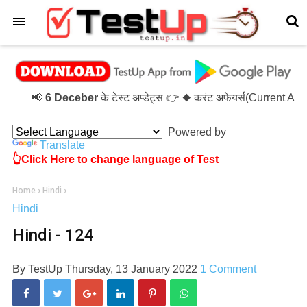
×
📢
6 Deceber
के टेस्ट अप्डेट्स 👉 ◆ करंट अफेयर्स(Current A
Powered by
Translate
👆Click Here to change language of Test
Home
›
Hindi
›
Hindi
Hindi - 124
By
TestUp
Thursday, 13 January 2022
1 Comment