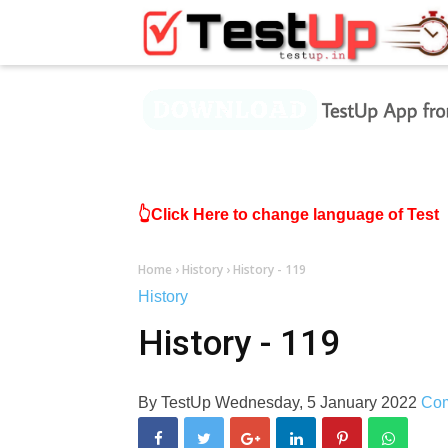
×
👆Click Here to change language of Test
Home
›
History
›
History - 119
History
History - 119
By
TestUp
Wednesday, 5 January 2022
Co