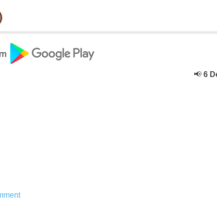
📢
6 Dece
mment