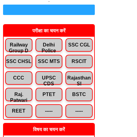
.
Join Telegram Channel
परीक्षा का चयन करें
Railway
Delhi
SSC CGL
Group D
Police
SSC CHSL
SSC MTS
RSCIT
CCC
UPSC
Rajasthan
CDS
SI
Raj.
PTET
BSTC
Patwari
REET
-----
-----
विषय का चयन करें