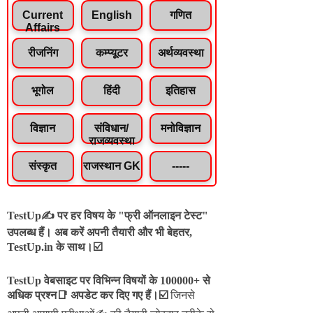
Current
English
गणित
Affairs
रीजनिंग
कम्प्यूटर
अर्थव्यवस्था
भूगोल
हिंदी
इतिहास
विज्ञान
संविधान/
मनोविज्ञान
राजव्यवस्था
संस्कृत
राजस्थान GK
-----
TestUp✍️ पर हर विषय के "फ्री ऑनलाइन टेस्ट"
उपलब्ध हैं। अब करें अपनी तैयारी और भी बेहतर,
TestUp.in के साथ।☑️
TestUp वेबसाइट पर विभिन्न विषयों के 100000+ से
अधिक प्रश्न📑 अपडेट कर दिए गए हैं।
☑️
जिनसे